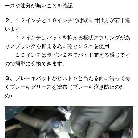
ースや油分が無いことを確認
２、
１２インチと１０インチでは取り付け方が若干違
います。
１２インチはパッドを抑える板状スプリングがあ
りスプリングを抑える為に割ピン２本を使用
１０インチは割ピン２本でパッド支える感じです
ので簡単に交換できます。
３、
ブレーキパッドがピストンと当たる面に沿って薄
くブレーキグリースを塗布（ブレーキ泣き防止のた
め）