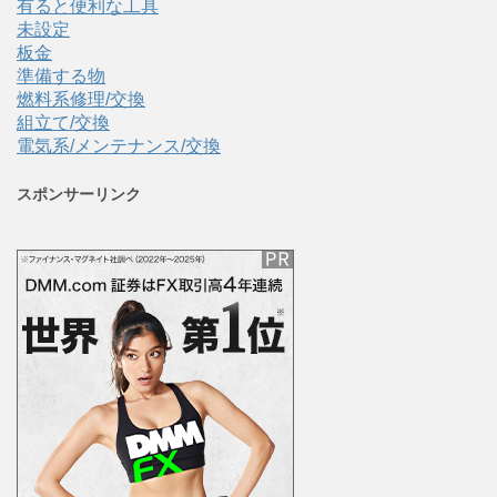
有ると便利な工具
未設定
板金
準備する物
燃料系修理/交換
組立て/交換
電気系/メンテナンス/交換
スポンサーリンク