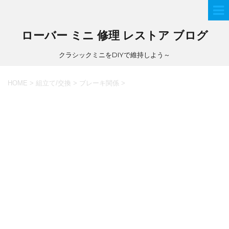
ローバー ミニ 修理 レストア ブログ
クラシックミニをDIYで維持しよう～
HOME
>
組立て/交換
>
ブレーキ関係
>