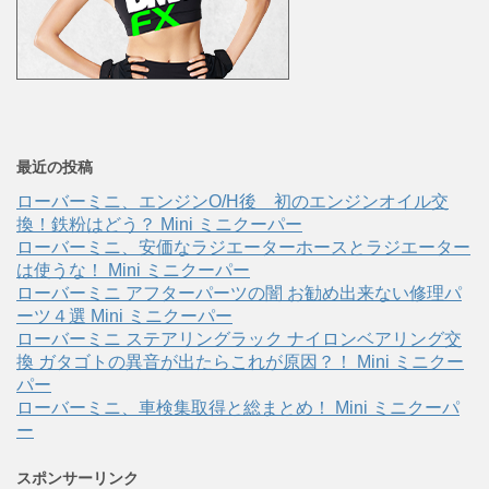
最近の投稿
ローバーミニ、エンジンO/H後 初のエンジンオイル交
換！鉄粉はどう？ Mini ミニクーパー
ローバーミニ、安価なラジエーターホースとラジエーター
は使うな！ Mini ミニクーパー
ローバーミニ アフターパーツの闇 お勧め出来ない修理パ
ーツ４選 Mini ミニクーパー
ローバーミニ ステアリングラック ナイロンベアリング交
換 ガタゴトの異音が出たらこれが原因？！ Mini ミニクー
パー
ローバーミニ、車検集取得と総まとめ！ Mini ミニクーパ
ー
スポンサーリンク