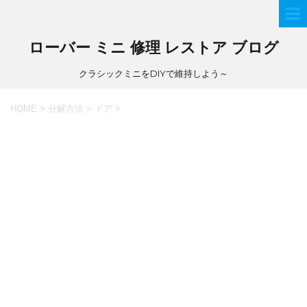
ローバー ミニ 修理 レストア ブログ
クラシックミニをDIYで維持しよう～
HOME
>
分解方法
>
ドア
>