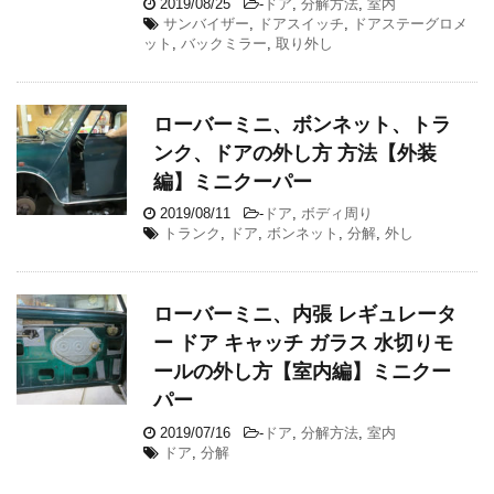
2019/08/25
-
ドア
,
分解方法
,
室内
サンバイザー
,
ドアスイッチ
,
ドアステーグロメ
ット
,
バックミラー
,
取り外し
ローバーミニ、ボンネット、トラ
ンク、ドアの外し方 方法【外装
編】ミニクーパー
2019/08/11
-
ドア
,
ボディ周り
トランク
,
ドア
,
ボンネット
,
分解
,
外し
ローバーミニ、内張 レギュレータ
ー ドア キャッチ ガラス 水切りモ
ールの外し方【室内編】ミニクー
パー
2019/07/16
-
ドア
,
分解方法
,
室内
ドア
,
分解