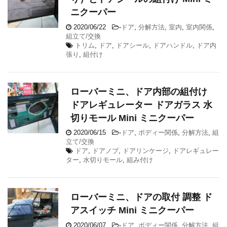
ニクーパー
2020/06/22
-
ドア
,
分解方法
,
室内
,
室内関係
,
組立て/交換
トリム
,
ドア
,
ドアシール
,
ドアハンドル
,
ドア内
張り
,
組付け
ローバーミニ、ドア内部の組付け
ドアレギュレーター ドアガラス 水
切りモール Mini ミニクーパー
2020/06/15
-
ドア
,
ボディー関係
,
分解方法
,
組
立て/交換
ドア
,
ドアノブ
,
ドアリンケージ
,
ドアレギュレー
ター
,
水切りモール
,
組み付け
ローバーミニ、ドアの取付 調整 ド
アスイッチ Mini ミニクーパー
2020/06/07
-
ドア
,
ボディー関係
,
分解方法
,
組