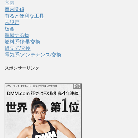
室内
室内関係
有ると便利な工具
未設定
板金
準備する物
燃料系修理/交換
組立て/交換
電気系/メンテナンス/交換
スポンサーリンク