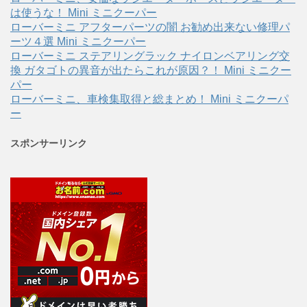
は使うな！ Mini ミニクーパー
ローバーミニ アフターパーツの闇 お勧め出来ない修理パ
ーツ４選 Mini ミニクーパー
ローバーミニ ステアリングラック ナイロンベアリング交
換 ガタゴトの異音が出たらこれが原因？！ Mini ミニクー
パー
ローバーミニ、車検集取得と総まとめ！ Mini ミニクーパ
ー
スポンサーリンク