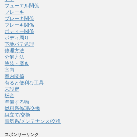
フューエル関係
ブレーキ
ブレーキ関係
ブレーキ関係
ボディー関係
ボディ周り
下地パテ処理
修理方法
分解方法
塗装・磨き
室内
室内関係
有ると便利な工具
未設定
板金
準備する物
燃料系修理/交換
組立て/交換
電気系/メンテナンス/交換
スポンサーリンク