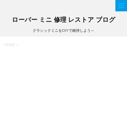
ローバー ミニ 修理 レストア ブログ
クラシックミニをDIYで維持しよう～
HOME
>