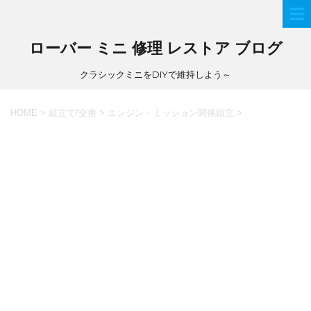
ローバー ミニ 修理 レストア ブログ
クラシックミニをDIYで維持しよう～
HOME
>
組立て/交換
>
エンジン・ミッション関係組立
>