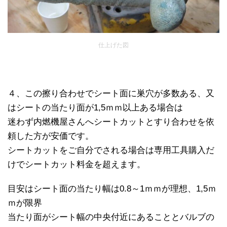
仕上げた図
４、この擦り合わせでシート面に巣穴が多数ある、又
はシートの当たり面が1,5ｍｍ以上ある場合は
迷わず内燃機屋さんへシートカットとすり合わせを依
頼した方が安価です。
シートカットをご自分でされる場合は専用工具購入だ
けでシートカット料金を超えます。
目安はシート面の当たり幅は0.8～1ｍｍが理想、1,5ｍ
ｍが限界
当たり面がシート幅の中央付近にあることとバルブの