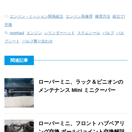
-
エンジン・ミッション関係組立
,
エンジン系修理
,
修理方法
,
組立て/
交換
-
overhaul
,
エンジン
,
シリンダーヘッド
,
ステムシール
,
バルブ
,
バル
ブシート
,
バルブ擦り合わせ
関連記事
ローバーミニ、ラック＆ピニオンの
メンテナンス Mini ミニクーパー
ローバーミニ、フロント ハブベアリ
ング交換 ボールジョイント交換解説