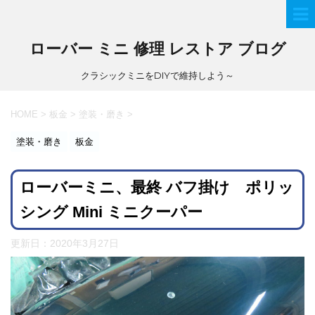
ローバー ミニ 修理 レストア ブログ
クラシックミニをDIYで維持しよう～
HOME
>
板金
>
塗装・磨き
>
塗装・磨き
板金
ローバーミニ、最終 バフ掛け ポリッ
シング Mini ミニクーパー
更新日：
2020年3月27日