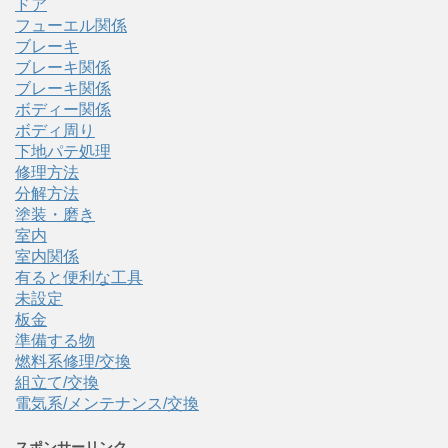
ドア
フューエル関係
ブレーキ
ブレーキ関係
ブレーキ関係
ボディー関係
ボディ周り
下地パテ処理
修理方法
分解方法
塗装・磨き
室内
室内関係
有ると便利な工具
未設定
板金
準備する物
燃料系修理/交換
組立て/交換
電気系/メンテナンス/交換
スポンサーリンク