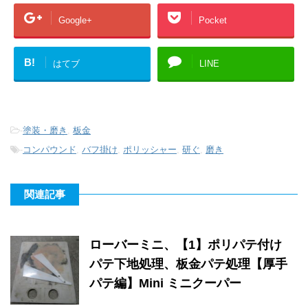
Google+
Pocket
B!
はてブ
LINE
-
塗装・磨き
,
板金
-
コンパウンド
,
バフ掛け
,
ポリッシャー
,
研ぐ
,
磨き
関連記事
ローバーミニ、【1】ポリパテ付け
パテ下地処理、板金パテ処理【厚手
パテ編】Mini ミニクーパー