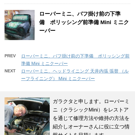
ローバーミニ、バフ掛け前の下準
備 ポリッシング前準備 Mini ミニク
ーパー
PREV
ローバーミニ、バフ掛け前の下準備 ポリッシング前
準備 Mini ミニクーパー
NEXT
ローバーミニ、ヘッドライニング 天井内張 張替 （ル
ーフライニング） Mini ミニクーパー
ガラクタと申します。ローバーミ
ニ（クラシックMini）をレストア
を通じて修理方法や維持の方法を
紹介しオーナーさんに役に立つ情