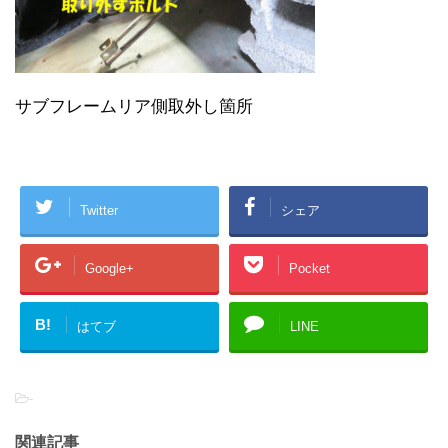
サブフレームリア側取外し箇所
Twitter
シェア
Google+
Pocket
B!
はてブ
LINE
-
関連記事