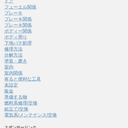
ドア
フューエル関係
ブレーキ
ブレーキ関係
ブレーキ関係
ボディー関係
ボディ周り
下地パテ処理
修理方法
分解方法
塗装・磨き
室内
室内関係
有ると便利な工具
未設定
板金
準備する物
燃料系修理/交換
組立て/交換
電気系/メンテナンス/交換
スポンサーリンク