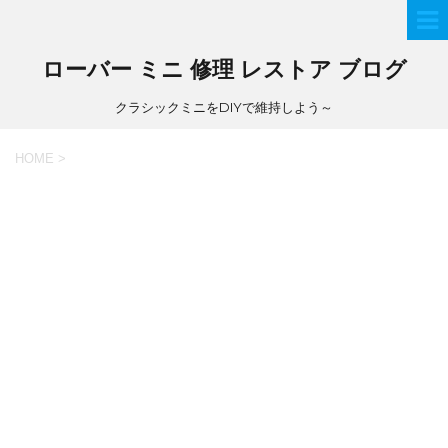
ローバー ミニ 修理 レストア ブログ
クラシックミニをDIYで維持しよう～
HOME
>