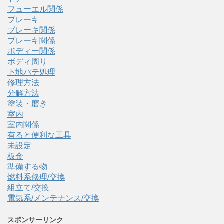
フューエル関係
ブレーキ
ブレーキ関係
ブレーキ関係
ボディー関係
ボディ周り
下地パテ処理
修理方法
分解方法
塗装・磨き
室内
室内関係
有ると便利な工具
未設定
板金
準備する物
燃料系修理/交換
組立て/交換
電気系/メンテナンス/交換
スポンサーリンク