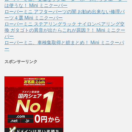
は使うな！ Mini ミニクーパー
ローバーミニ アフターパーツの闇 お勧め出来ない修理パ
ーツ４選 Mini ミニクーパー
ローバーミニ ステアリングラック ナイロンベアリング交
換 ガタゴトの異音が出たらこれが原因？！ Mini ミニクー
パー
ローバーミニ、車検集取得と総まとめ！ Mini ミニクーパ
ー
スポンサーリンク