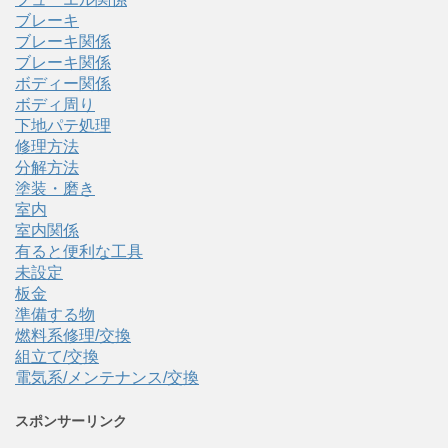
ブレーキ
ブレーキ関係
ブレーキ関係
ボディー関係
ボディ周り
下地パテ処理
修理方法
分解方法
塗装・磨き
室内
室内関係
有ると便利な工具
未設定
板金
準備する物
燃料系修理/交換
組立て/交換
電気系/メンテナンス/交換
スポンサーリンク