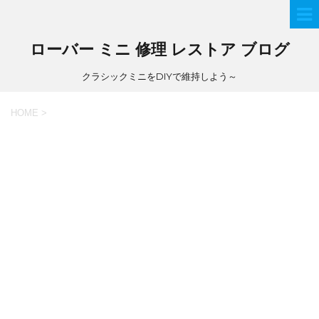
ローバー ミニ 修理 レストア ブログ
クラシックミニをDIYで維持しよう～
HOME
>