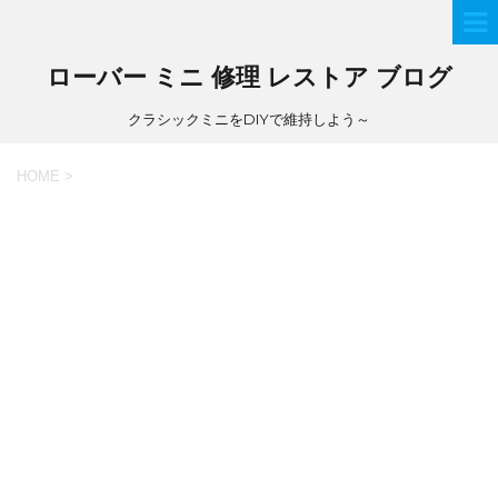
ローバー ミニ 修理 レストア ブログ
クラシックミニをDIYで維持しよう～
HOME
>