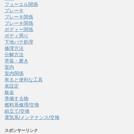
フューエル関係
ブレーキ
ブレーキ関係
ブレーキ関係
ボディー関係
ボディ周り
下地パテ処理
修理方法
分解方法
塗装・磨き
室内
室内関係
有ると便利な工具
未設定
板金
準備する物
燃料系修理/交換
組立て/交換
電気系/メンテナンス/交換
スポンサーリンク