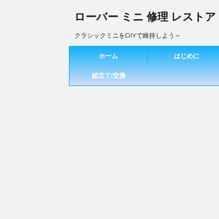
ローバー ミニ 修理 レストア
クラシックミニをDIYで維持しよう～
ホーム
はじめに
組立て/交換