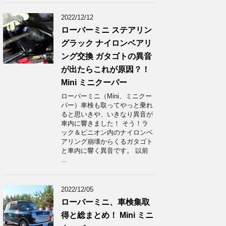
2022/12/12
ローバーミニ ステアリン
グラック ナイロンベアリ
ング交換 ガタゴトの異音
が出たらこれが原因？！
Mini ミニクーパー
ローバーミニ（Mini、ミニクー
パー）車検も取ってやっと乗れ
ると思いきや、いきなり異音が
車内に響きました！ そう！ラ
ック＆ピニオン内のナイロンベ
アリング崩壊からくるガタゴト
と車内に響く異音です。 以前
...
2022/12/05
ローバーミニ、車検集取
得と総まとめ！ Mini ミニ