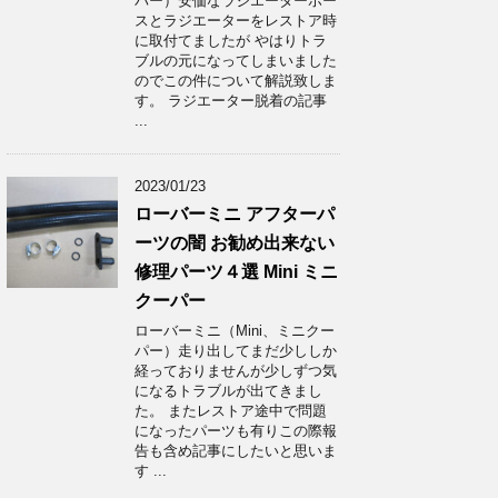
パー）安価なラジエーターホー
スとラジエーターをレストア時
に取付てましたが やはりトラ
ブルの元になってしまいました
のでこの件について解説致しま
す。 ラジエーター脱着の記事
...
2023/01/23
ローバーミニ アフターパ
ーツの闇 お勧め出来ない
修理パーツ４選 Mini ミニ
クーパー
ローバーミニ（Mini、ミニクー
パー）走り出してまだ少ししか
経っておりませんが少しずつ気
になるトラブルが出てきまし
た。 またレストア途中で問題
になったパーツも有りこの際報
告も含め記事にしたいと思いま
す ...