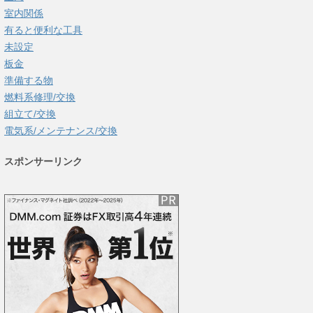
室内関係
有ると便利な工具
未設定
板金
準備する物
燃料系修理/交換
組立て/交換
電気系/メンテナンス/交換
スポンサーリンク