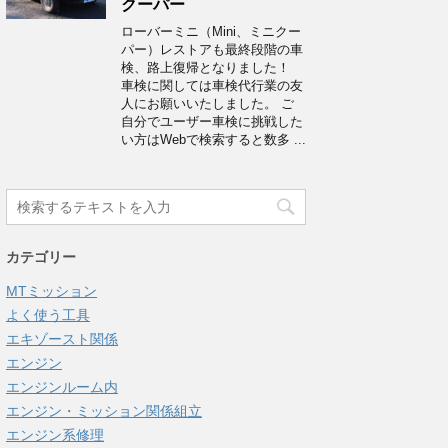
クーパー
ローバーミニ（Mini、ミニクー
パー）レストアも最終段階の車
検、路上復帰となりました！
車検に関しては車検代行業の友
人にお願いいたしました。 ご
自分でユーザー車検に挑戦した
い方はWebで検索すると数多 ...
カテゴリー
MTミッション
よく使う工具
エキゾースト関係
エンジン
エンジンルーム内
エンジン・ミッション関係組立
エンジン系修理