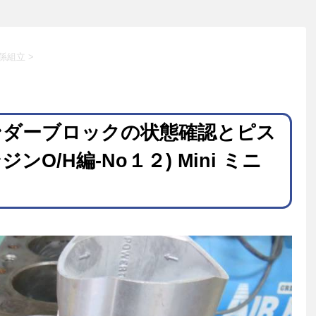
係組立
>
ンダーブロックの状態確認とピス
O/H編-No１２) Mini ミニ