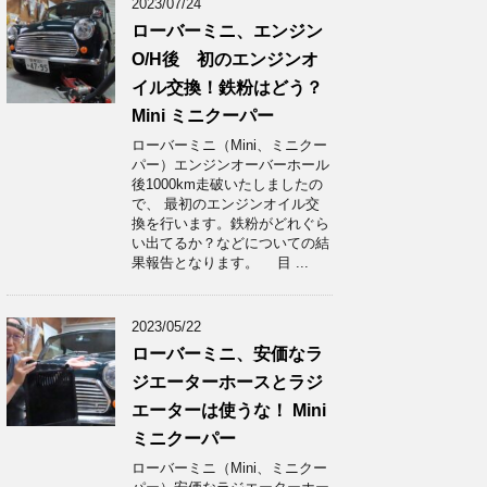
2023/07/24
ローバーミニ、エンジン
O/H後 初のエンジンオ
イル交換！鉄粉はどう？
Mini ミニクーパー
ローバーミニ（Mini、ミニクー
パー）エンジンオーバーホール
後1000km走破いたしましたの
で、 最初のエンジンオイル交
換を行います。鉄粉がどれぐら
い出てるか？などについての結
果報告となります。 目 ...
2023/05/22
ローバーミニ、安価なラ
ジエーターホースとラジ
エーターは使うな！ Mini
ミニクーパー
ローバーミニ（Mini、ミニクー