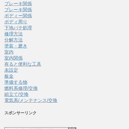
ブレーキ関係
ブレーキ関係
ボディー関係
ボディ周り
下地パテ処理
修理方法
分解方法
塗装・磨き
室内
室内関係
有ると便利な工具
未設定
板金
準備する物
燃料系修理/交換
組立て/交換
電気系/メンテナンス/交換
スポンサーリンク