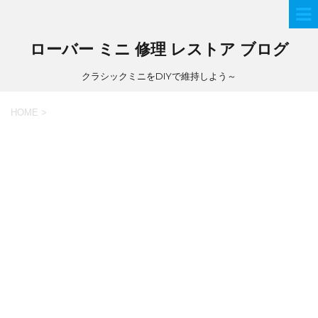
ローバー ミニ 修理 レストア ブログ
クラシックミニをDIYで維持しよう～
HOME
>