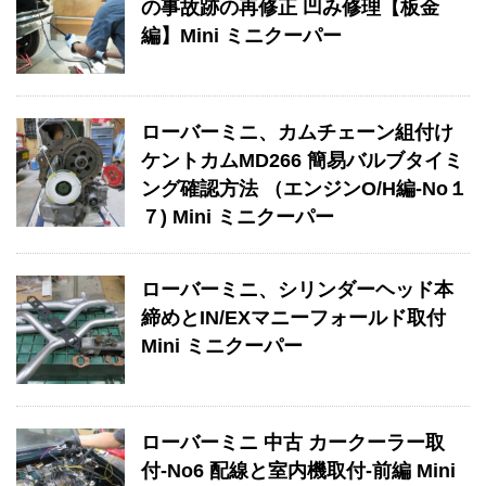
の事故跡の再修正 凹み修理【板金
編】Mini ミニクーパー
ローバーミニ、カムチェーン組付け
ケントカムMD266 簡易バルブタイミ
ング確認方法 （エンジンO/H編-No１
７) Mini ミニクーパー
ローバーミニ、シリンダーヘッド本
締めとIN/EXマニーフォールド取付
Mini ミニクーパー
ローバーミニ 中古 カークーラー取
付-No6 配線と室内機取付-前編 Mini