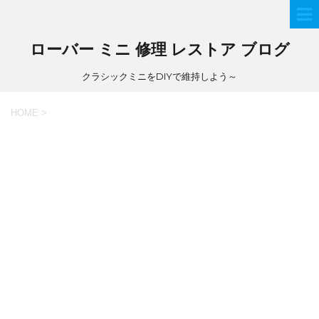
ローバー ミニ 修理 レストア ブログ
クラシックミニをDIYで維持しよう～
HOME
>