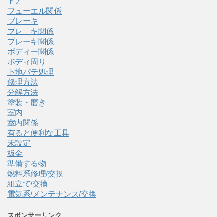
ドア
フューエル関係
ブレーキ
ブレーキ関係
ブレーキ関係
ボディー関係
ボディ周り
下地パテ処理
修理方法
分解方法
塗装・磨き
室内
室内関係
有ると便利な工具
未設定
板金
準備する物
燃料系修理/交換
組立て/交換
電気系/メンテナンス/交換
スポンサーリンク