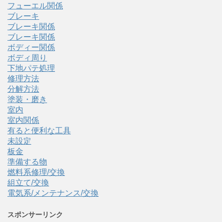
フューエル関係
ブレーキ
ブレーキ関係
ブレーキ関係
ボディー関係
ボディ周り
下地パテ処理
修理方法
分解方法
塗装・磨き
室内
室内関係
有ると便利な工具
未設定
板金
準備する物
燃料系修理/交換
組立て/交換
電気系/メンテナンス/交換
スポンサーリンク