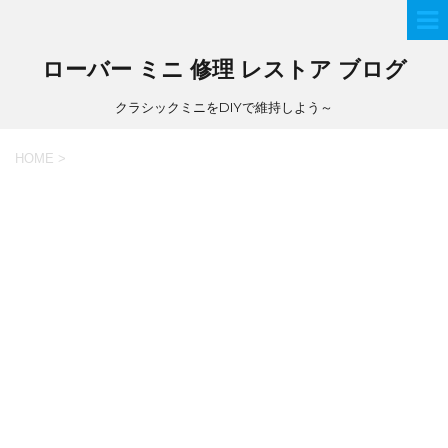
ローバー ミニ 修理 レストア ブログ
クラシックミニをDIYで維持しよう～
HOME
>