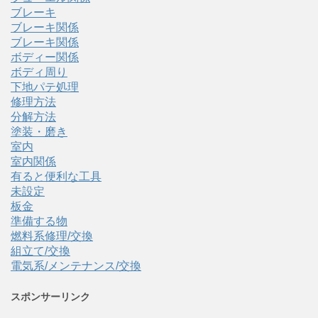
ブレーキ
ブレーキ関係
ブレーキ関係
ボディー関係
ボディ周り
下地パテ処理
修理方法
分解方法
塗装・磨き
室内
室内関係
有ると便利な工具
未設定
板金
準備する物
燃料系修理/交換
組立て/交換
電気系/メンテナンス/交換
スポンサーリンク