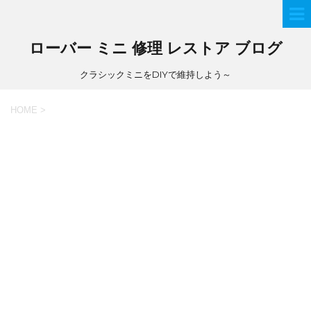
ローバー ミニ 修理 レストア ブログ
クラシックミニをDIYで維持しよう～
HOME
>