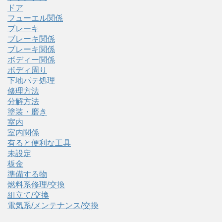
ドア
フューエル関係
ブレーキ
ブレーキ関係
ブレーキ関係
ボディー関係
ボディ周り
下地パテ処理
修理方法
分解方法
塗装・磨き
室内
室内関係
有ると便利な工具
未設定
板金
準備する物
燃料系修理/交換
組立て/交換
電気系/メンテナンス/交換