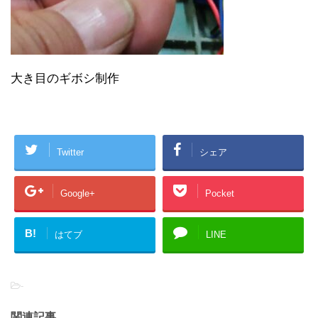
大き目のギボシ制作
Twitter
シェア
Google+
Pocket
B!
はてブ
LINE
-
関連記事