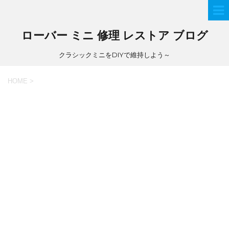
ローバー ミニ 修理 レストア ブログ
クラシックミニをDIYで維持しよう～
HOME
>