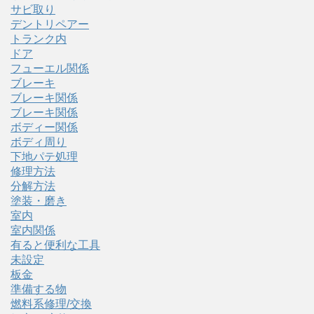
サビ取り
デントリペアー
トランク内
ドア
フューエル関係
ブレーキ
ブレーキ関係
ブレーキ関係
ボディー関係
ボディ周り
下地パテ処理
修理方法
分解方法
塗装・磨き
室内
室内関係
有ると便利な工具
未設定
板金
準備する物
燃料系修理/交換