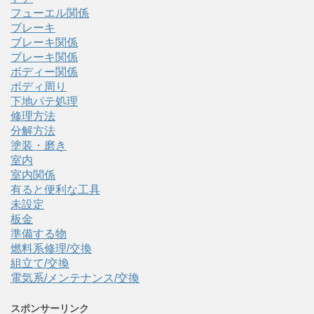
フューエル関係
ブレーキ
ブレーキ関係
ブレーキ関係
ボディー関係
ボディ周り
下地パテ処理
修理方法
分解方法
塗装・磨き
室内
室内関係
有ると便利な工具
未設定
板金
準備する物
燃料系修理/交換
組立て/交換
電気系/メンテナンス/交換
スポンサーリンク