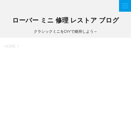
ローバー ミニ 修理 レストア ブログ
クラシックミニをDIYで維持しよう～
HOME
>