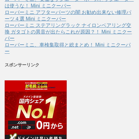
は使うな！ Mini ミニクーパー
ローバーミニ アフターパーツの闇 お勧め出来ない修理パ
ーツ４選 Mini ミニクーパー
ローバーミニ ステアリングラック ナイロンベアリング交
換 ガタゴトの異音が出たらこれが原因？！ Mini ミニクー
パー
ローバーミニ、車検集取得と総まとめ！ Mini ミニクーパ
ー
スポンサーリンク