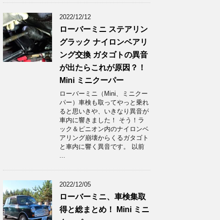
2022/12/12
ローバーミニ ステアリン
グラック ナイロンベアリ
ング交換 ガタゴトの異音
が出たらこれが原因？！
Mini ミニクーパー
ローバーミニ（Mini、ミニクー
パー）車検も取ってやっと乗れ
ると思いきや、いきなり異音が
車内に響きました！ そう！ラ
ック＆ピニオン内のナイロンベ
アリング崩壊からくるガタゴト
と車内に響く異音です。 以前
...
2022/12/05
ローバーミニ、車検集取
得と総まとめ！ Mini ミニ