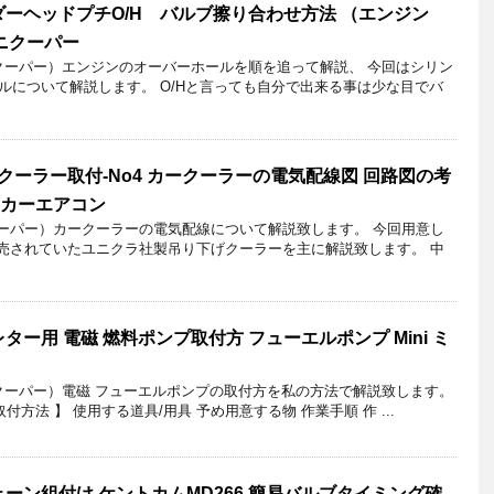
ーヘッドプチO/H バルブ擦り合わせ方法 （エンジン
 ミニクーパー
ニクーパー）エンジンのオーバーホールを順を追って解説、 今回はシリン
ルについて解説します。 O/Hと言っても自分で出来る事は少な目でバ
クーラー取付-No4 カークーラーの電気配線図 回路図の考
 （カーエアコン
クーパー）カークーラーの電気配線について解説致します。 今回用意し
販売されていたユニクラ社製吊り下げクーラーを主に解説致します。 中
ー用 電磁 燃料ポンプ取付方 フューエルポンプ Mini ミ
ニクーパー）電磁 フューエルポンプの取付方を私の方法で解説致します。
方法 】 使用する道具/用具 予め用意する物 作業手順 作 ...
ーン組付け ケントカムMD266 簡易バルブタイミング確