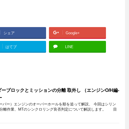
シェア
Google+
はてブ
LINE
ーブロックとミッションの分離 取外し （エンジンO/H編-
ー
クーパー）エンジンのオーバーホールを順を追って解説、 今回はシリン
分離作業、MTのシンクロリング良否判定について解説します。 目