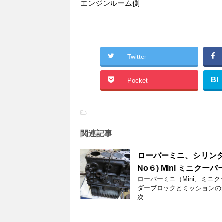
エンジンルーム側
Twitter
B!
Pocket
-
関連記事
ローバーミニ、シリンダ
No６) Mini ミニクーパ
ローバーミニ（Mini、ミニ
ダーブロックとミッションの
次 ...