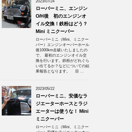
2023/07/24
ローバーミニ、エンジン
O/H後 初のエンジンオ
イル交換！鉄粉はどう？
Mini ミニクーパー
ローバーミニ（Mini、ミニクー
パー）エンジンオーバーホール
後1000km走破いたしましたの
で、 最初のエンジンオイル交
換を行います。鉄粉がどれぐら
い出てるか？などについての結
果報告となります。 目 ...
2023/05/22
ローバーミニ、安価なラ
ジエーターホースとラジ
エーターは使うな！ Mini
ミニクーパー
ローバーミニ（Mini、ミニクー