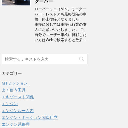
クーパー
ローバーミニ（Mini、ミニクー
パー）レストアも最終段階の車
検、路上復帰となりました！
車検に関しては車検代行業の友
人にお願いいたしました。 ご
自分でユーザー車検に挑戦した
い方はWebで検索すると数多 ...
カテゴリー
MTミッション
よく使う工具
エキゾースト関係
エンジン
エンジンルーム内
エンジン・ミッション関係組立
エンジン系修理