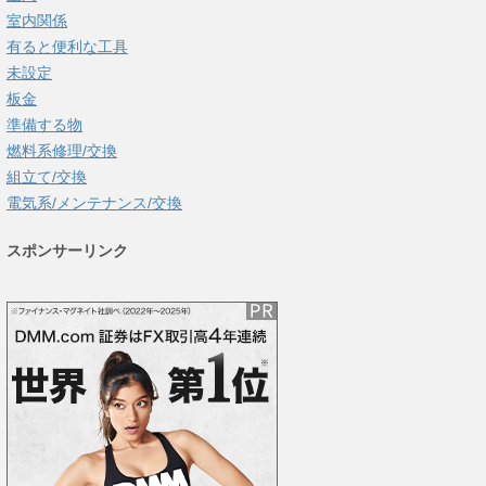
室内関係
有ると便利な工具
未設定
板金
準備する物
燃料系修理/交換
組立て/交換
電気系/メンテナンス/交換
スポンサーリンク