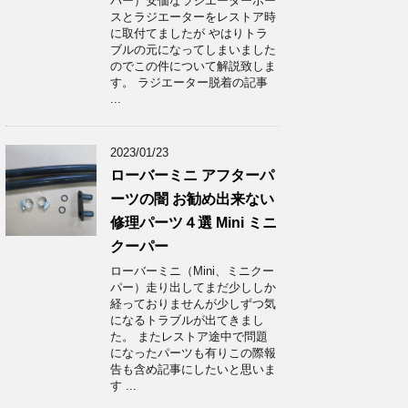
パー）安価なラジエーターホー
スとラジエーターをレストア時
に取付てましたが やはりトラ
ブルの元になってしまいました
のでこの件について解説致しま
す。 ラジエーター脱着の記事
...
2023/01/23
ローバーミニ アフターパ
ーツの闇 お勧め出来ない
修理パーツ４選 Mini ミニ
クーパー
ローバーミニ（Mini、ミニクー
パー）走り出してまだ少ししか
経っておりませんが少しずつ気
になるトラブルが出てきまし
た。 またレストア途中で問題
になったパーツも有りこの際報
告も含め記事にしたいと思いま
す ...