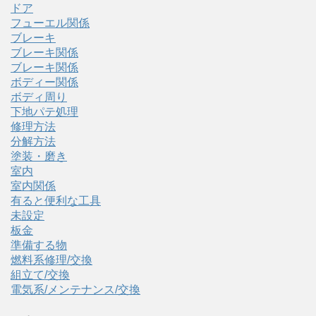
ドア
フューエル関係
ブレーキ
ブレーキ関係
ブレーキ関係
ボディー関係
ボディ周り
下地パテ処理
修理方法
分解方法
塗装・磨き
室内
室内関係
有ると便利な工具
未設定
板金
準備する物
燃料系修理/交換
組立て/交換
電気系/メンテナンス/交換