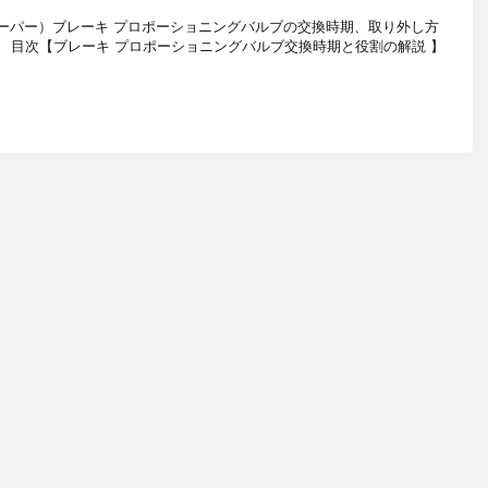
クーパー）ブレーキ プロポーショニングバルブの交換時期、取り外し方
目次【ブレーキ プロポーショニングバルブ交換時期と役割の解説 】