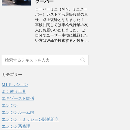
クーパー
ローバーミニ（Mini、ミニクー
パー）レストアも最終段階の車
検、路上復帰となりました！
車検に関しては車検代行業の友
人にお願いいたしました。 ご
自分でユーザー車検に挑戦した
い方はWebで検索すると数多 ...
カテゴリー
MTミッション
よく使う工具
エキゾースト関係
エンジン
エンジンルーム内
エンジン・ミッション関係組立
エンジン系修理