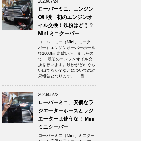
2023/07/24
ローバーミニ、エンジン
O/H後 初のエンジンオ
イル交換！鉄粉はどう？
Mini ミニクーパー
ローバーミニ（Mini、ミニクー
パー）エンジンオーバーホール
後1000km走破いたしましたの
で、 最初のエンジンオイル交
換を行います。鉄粉がどれぐら
い出てるか？などについての結
果報告となります。 目 ...
2023/05/22
ローバーミニ、安価なラ
ジエーターホースとラジ
エーターは使うな！ Mini
ミニクーパー
ローバーミニ（Mini、ミニクー