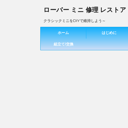
ローバー ミニ 修理 レストア
クラシックミニをDIYで維持しよう～
ホーム
はじめに
組立て/交換