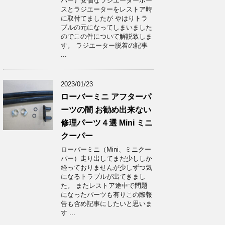
パー）安価なラジエーターホー
スとラジエーターをレストア時
に取付てましたが やはりトラ
ブルの元になってしまいました
のでこの件について解説致しま
す。 ラジエーター脱着の記事
...
2023/01/23
ローバーミニ アフターパ
ーツの闇 お勧め出来ない
修理パーツ４選 Mini ミニ
クーパー
ローバーミニ（Mini、ミニクー
パー）走り出してまだ少ししか
経っておりませんが少しずつ気
になるトラブルが出てきまし
た。 またレストア途中で問題
になったパーツも有りこの際報
告も含め記事にしたいと思いま
す ...