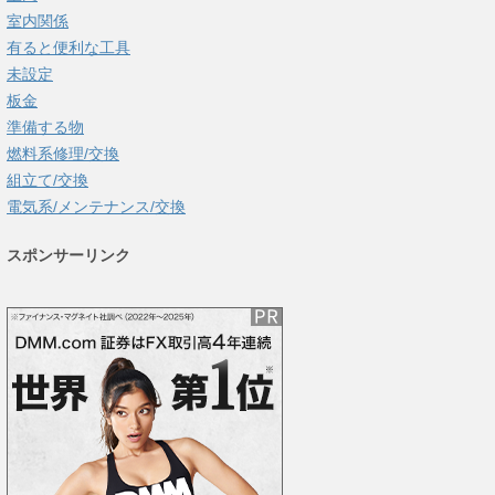
室内関係
有ると便利な工具
未設定
板金
準備する物
燃料系修理/交換
組立て/交換
電気系/メンテナンス/交換
スポンサーリンク