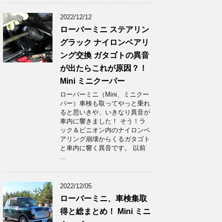
2022/12/12
ローバーミニ ステアリン
グラック ナイロンベアリ
ング交換 ガタゴトの異音
が出たらこれが原因？！
Mini ミニクーパー
ローバーミニ（Mini、ミニクー
パー）車検も取ってやっと乗れ
ると思いきや、いきなり異音が
車内に響きました！ そう！ラ
ック＆ピニオン内のナイロンベ
アリング崩壊からくるガタゴト
と車内に響く異音です。 以前
...
2022/12/05
ローバーミニ、車検集取
得と総まとめ！ Mini ミニ