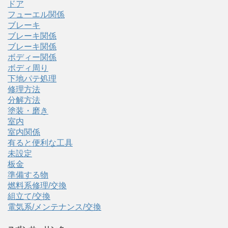
ドア
フューエル関係
ブレーキ
ブレーキ関係
ブレーキ関係
ボディー関係
ボディ周り
下地パテ処理
修理方法
分解方法
塗装・磨き
室内
室内関係
有ると便利な工具
未設定
板金
準備する物
燃料系修理/交換
組立て/交換
電気系/メンテナンス/交換