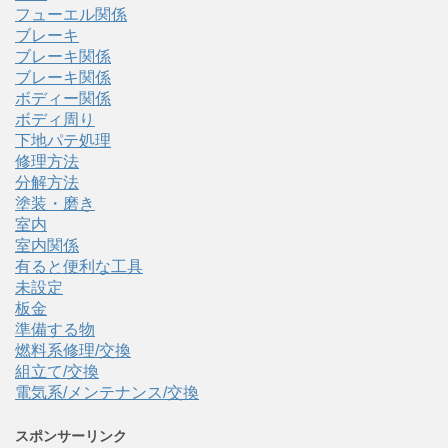
フューエル関係
ブレーキ
ブレーキ関係
ブレーキ関係
ボディー関係
ボディ周り
下地パテ処理
修理方法
分解方法
塗装・磨き
室内
室内関係
有ると便利な工具
未設定
板金
準備する物
燃料系修理/交換
組立て/交換
電気系/メンテナンス/交換
スポンサーリンク