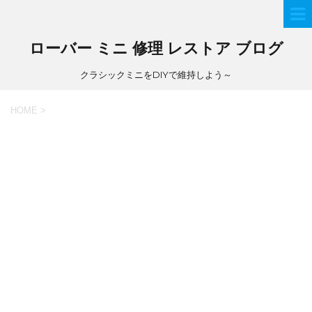
ローバー ミニ 修理 レストア ブログ
クラシックミニをDIYで維持しよう～
HOME
>