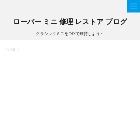
ローバー ミニ 修理 レストア ブログ
クラシックミニをDIYで維持しよう～
HOME
>