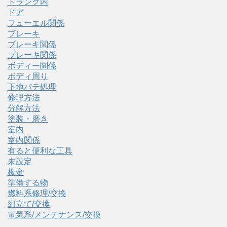
トランク内
ドア
フューエル関係
ブレーキ
ブレーキ関係
ブレーキ関係
ボディー関係
ボディ周り
下地パテ処理
修理方法
分解方法
塗装・磨き
室内
室内関係
有ると便利な工具
未設定
板金
準備する物
燃料系修理/交換
組立て/交換
電気系/メンテナンス/交換