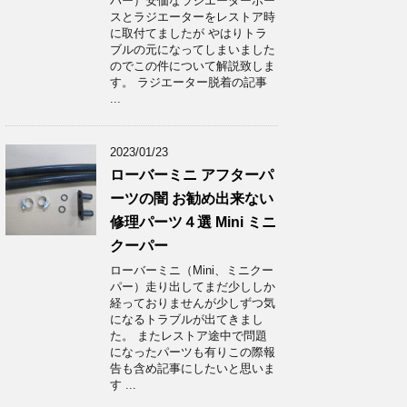
パー）安価なラジエーターホー
スとラジエーターをレストア時
に取付てましたが やはりトラ
ブルの元になってしまいました
のでこの件について解説致しま
す。 ラジエーター脱着の記事
...
2023/01/23
ローバーミニ アフターパ
ーツの闇 お勧め出来ない
修理パーツ４選 Mini ミニ
クーパー
ローバーミニ（Mini、ミニクー
パー）走り出してまだ少ししか
経っておりませんが少しずつ気
になるトラブルが出てきまし
た。 またレストア途中で問題
になったパーツも有りこの際報
告も含め記事にしたいと思いま
す ...