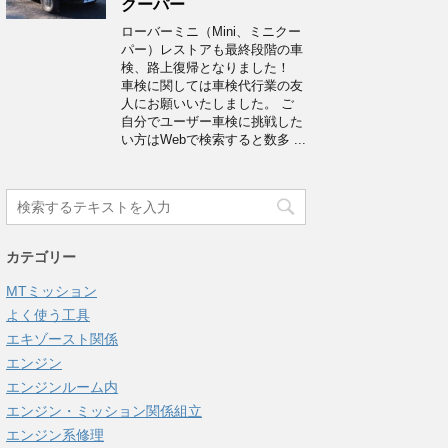
クーパー
ローバーミニ（Mini、ミニクー
パー）レストアも最終段階の車
検、路上復帰となりました！
車検に関しては車検代行業の友
人にお願いいたしました。 ご
自分でユーザー車検に挑戦した
い方はWebで検索すると数多 ...
カテゴリー
MTミッション
よく使う工具
エキゾースト関係
エンジン
エンジンルーム内
エンジン・ミッション関係組立
エンジン系修理