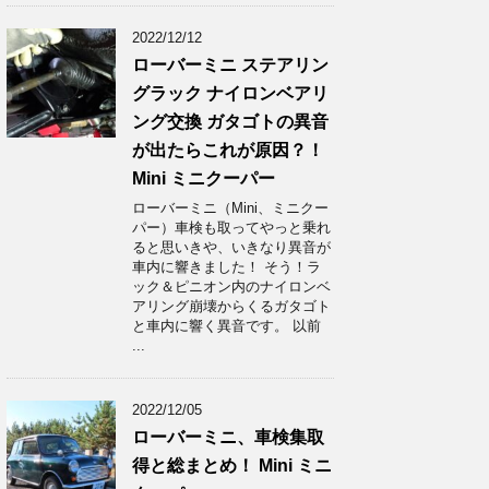
2022/12/12
ローバーミニ ステアリン
グラック ナイロンベアリ
ング交換 ガタゴトの異音
が出たらこれが原因？！
Mini ミニクーパー
ローバーミニ（Mini、ミニクー
パー）車検も取ってやっと乗れ
ると思いきや、いきなり異音が
車内に響きました！ そう！ラ
ック＆ピニオン内のナイロンベ
アリング崩壊からくるガタゴト
と車内に響く異音です。 以前
...
2022/12/05
ローバーミニ、車検集取
得と総まとめ！ Mini ミニ