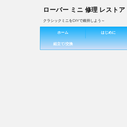
ローバー ミニ 修理 レストア
クラシックミニをDIYで維持しよう～
ホーム
はじめに
組立て/交換