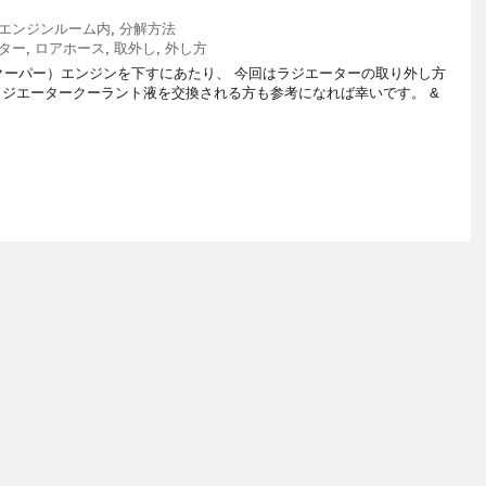
エンジンルーム内
,
分解方法
ター
,
ロアホース
,
取外し
,
外し方
ニクーパー）エンジンを下すにあたり、 今回はラジエーターの取り外し方
ラジエータークーラント液を交換される方も参考になれば幸いです。 &