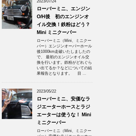
2023/07/24
ローバーミニ、エンジン
O/H後 初のエンジンオ
イル交換！鉄粉はどう？
Mini ミニクーパー
ローバーミニ（Mini、ミニクー
パー）エンジンオーバーホール
後1000km走破いたしましたの
で、 最初のエンジンオイル交
換を行います。鉄粉がどれぐら
い出てるか？などについての結
果報告となります。 目 ...
2023/05/22
ローバーミニ、安価なラ
ジエーターホースとラジ
エーターは使うな！ Mini
ミニクーパー
ローバーミニ（Mini、ミニクー