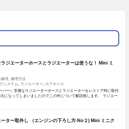
ラジエーターホースとラジエーターは使うな！ Mini ミ
系修理
,
修理方法
グシステム
,
ラジエーター
,
ロアホース
ニクーパー）安価なラジエーターホースとラジエーターをレストア時に取付
の元になってしまいましたのでこの件について解説致します。 ラジエー
ター取外し （エンジンの下ろし方-No２) Mini ミニク