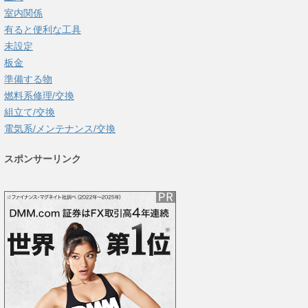
室内関係
有ると便利な工具
未設定
板金
準備する物
燃料系修理/交換
組立て/交換
電気系/メンテナンス/交換
スポンサーリンク