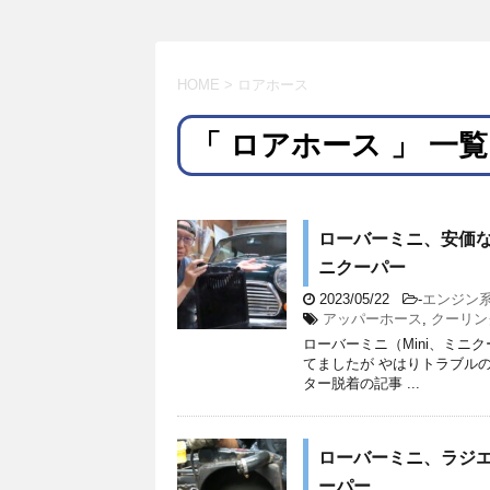
HOME
>
ロアホース
「 ロアホース 」 一覧
ローバーミニ、安価な
ニクーパー
2023/05/22
-
エンジン
アッパーホース
,
クーリン
ローバーミニ（Mini、ミ
てましたが やはりトラブル
ター脱着の記事 ...
ローバーミニ、ラジエー
ーパー