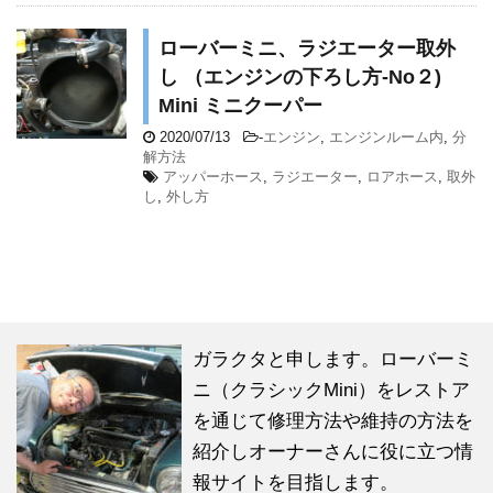
ローバーミニ、ラジエーター取外
し （エンジンの下ろし方-No２)
Mini ミニクーパー
2020/07/13
-
エンジン
,
エンジンルーム内
,
分
解方法
アッパーホース
,
ラジエーター
,
ロアホース
,
取外
し
,
外し方
ガラクタと申します。ローバーミ
ニ（クラシックMini）をレストア
を通じて修理方法や維持の方法を
紹介しオーナーさんに役に立つ情
報サイトを目指します。