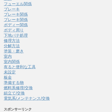
フューエル関係
ブレーキ
ブレーキ関係
ブレーキ関係
ボディー関係
ボディ周り
下地パテ処理
修理方法
分解方法
塗装・磨き
室内
室内関係
有ると便利な工具
未設定
板金
準備する物
燃料系修理/交換
組立て/交換
電気系/メンテナンス/交換
スポンサーリンク