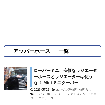
「 アッパーホース 」 一覧
ローバーミニ、安価なラジエータ
ーホースとラジエーターは使う
な！ Mini ミニクーパー
2023/05/22
-
エンジン系修理
,
修理方法
アッパーホース
,
クーリングシステム
,
ラジエー
ター
,
ロアホース