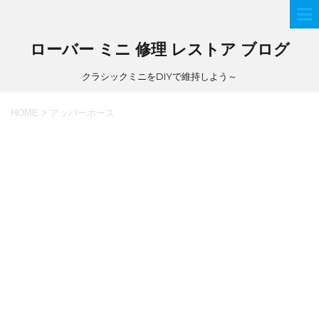
ローバー ミニ 修理 レストア ブログ
クラシックミニをDIYで維持しよう～
HOME
>
アッパーホース