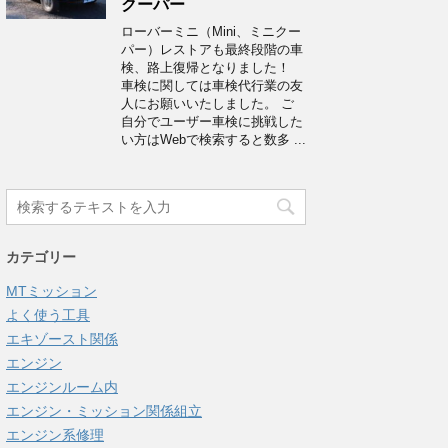
クーパー
ローバーミニ（Mini、ミニクー
パー）レストアも最終段階の車
検、路上復帰となりました！
車検に関しては車検代行業の友
人にお願いいたしました。 ご
自分でユーザー車検に挑戦した
い方はWebで検索すると数多 ...
カテゴリー
MTミッション
よく使う工具
エキゾースト関係
エンジン
エンジンルーム内
エンジン・ミッション関係組立
エンジン系修理