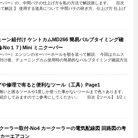
ニクーパー）の、中間パテの仕上げ方を私の方法で解説致します。 目次
て解説 】 使用する道具について 中間パテの研ぎ方、仕上げ方 仕上げ
ーン組付け ケントカムMD266 簡易バルブタイミング確
No１７) Mini ミニクーパー
クーパー）エンジンのオーバーホールを順を追って解説、 今回はカムス
付け後、チューニングカム使用時の簡易的なバルブタイミング確認方法
や修理で有ると便利なツール（工具）Page1
無いと困るツールや1度しか使った事がないツールまで色々あります。
紹介してみますのでご参考にしてください。 目次【ツール】 1/2（
クーラー取付-No4 カークーラーの電気配線図 回路図の考
 （カーエアコン