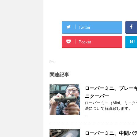
Twitter
B!
Pocket
-
関連記事
ローバーミニ、ブレーキ
ニクーパー
ローバーミニ（Mini、ミニ
法について解説致します。 
...
ローバーミニ、中間パテ