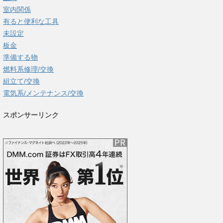
室内関係
有ると便利な工具
未設定
板金
準備する物
燃料系修理/交換
組立て/交換
電気系/メンテナンス/交換
スポンサーリンク