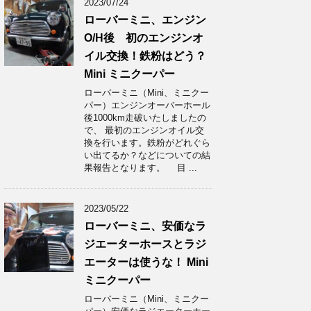
2023/07/24
ローバーミニ、エンジン
O/H後 初のエンジンオ
イル交換！鉄粉はどう？
Mini ミニクーパー
ローバーミニ（Mini、ミニクー
パー）エンジンオーバーホール
後1000km走破いたしましたの
で、 最初のエンジンオイル交
換を行います。鉄粉がどれぐら
い出てるか？などについての結
果報告となります。 目 ...
2023/05/22
ローバーミニ、安価なラ
ジエーターホースとラジ
エーターは使うな！ Mini
ミニクーパー
ローバーミニ（Mini、ミニクー