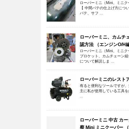
ローバーミニ（Mini、ミ
【 中間パテの仕上げ方につい
パテ、サフ ...
ローバーミニ、カムチェ
認方法 （エンジンO/H編-
ローバーミニ（Mini、ミニ
プロケット、カムチェーン組
について解説しま ...
ローバーミニのレストア
有ると便利なツールですが、
主に私が使用している工具を
...
ローバーミニ 中古 カー
察 Mini ミニクーパー