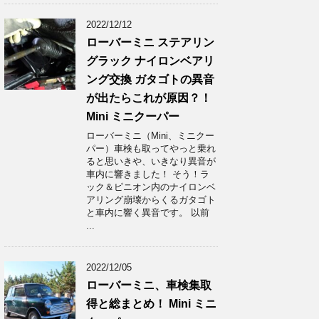
2022/12/12
ローバーミニ ステアリン
グラック ナイロンベアリ
ング交換 ガタゴトの異音
が出たらこれが原因？！
Mini ミニクーパー
ローバーミニ（Mini、ミニクー
パー）車検も取ってやっと乗れ
ると思いきや、いきなり異音が
車内に響きました！ そう！ラ
ック＆ピニオン内のナイロンベ
アリング崩壊からくるガタゴト
と車内に響く異音です。 以前
...
2022/12/05
ローバーミニ、車検集取
得と総まとめ！ Mini ミニ