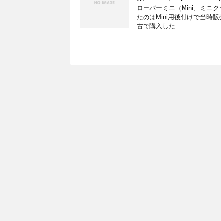
ローバーミニ（Mini、ミニ
たのはMini用後付けで当時
古で購入した ...