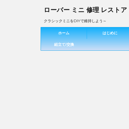
ローバー ミニ 修理 レストア
クラシックミニをDIYで維持しよう～
ホーム
はじめに
組立て/交換