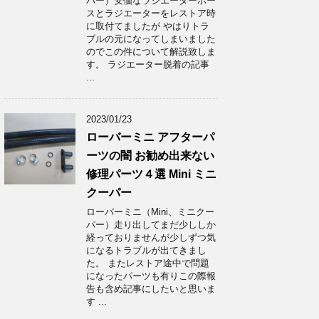
パー）安価なラジエーターホー
スとラジエーターをレストア時
に取付てましたが やはりトラ
ブルの元になってしまいました
のでこの件について解説致しま
す。 ラジエーター脱着の記事
...
2023/01/23
ローバーミニ アフターパ
ーツの闇 お勧め出来ない
修理パーツ４選 Mini ミニ
クーパー
ローバーミニ（Mini、ミニクー
パー）走り出してまだ少ししか
経っておりませんが少しずつ気
になるトラブルが出てきまし
た。 またレストア途中で問題
になったパーツも有りこの際報
告も含め記事にしたいと思いま
す ...