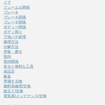
ドア
フューエル関係
ブレーキ
ブレーキ関係
ブレーキ関係
ボディー関係
ボディ周り
下地パテ処理
修理方法
分解方法
塗装・磨き
室内
室内関係
有ると便利な工具
未設定
板金
準備する物
燃料系修理/交換
組立て/交換
電気系/メンテナンス/交換