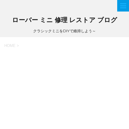
ローバー ミニ 修理 レストア ブログ
クラシックミニをDIYで維持しよう～
HOME
>