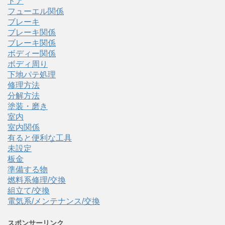
ドア
フューエル関係
ブレーキ
ブレーキ関係
ブレーキ関係
ボディー関係
ボディ周り
下地パテ処理
修理方法
分解方法
塗装・磨き
室内
室内関係
有ると便利な工具
未設定
板金
準備する物
燃料系修理/交換
組立て/交換
電気系/メンテナンス/交換
スポンサーリンク