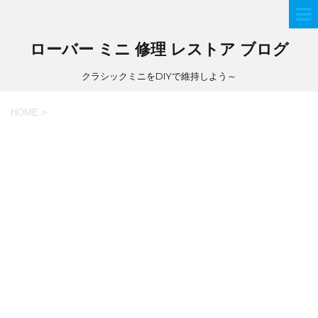
ローバー ミニ 修理 レストア ブログ
クラシックミニをDIYで維持しよう～
HOME
>