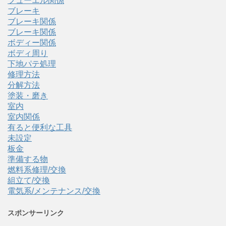
フューエル関係
ブレーキ
ブレーキ関係
ブレーキ関係
ボディー関係
ボディ周り
下地パテ処理
修理方法
分解方法
塗装・磨き
室内
室内関係
有ると便利な工具
未設定
板金
準備する物
燃料系修理/交換
組立て/交換
電気系/メンテナンス/交換
スポンサーリンク