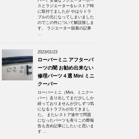
パー）安価なラジエーターホー
スとラジエーターをレストア時
に取付てましたが やはりトラ
ブルの元になってしまいました
のでこの件について解説致しま
す。 ラジエーター脱着の記事
...
2023/01/23
ローバーミニ アフターパ
ーツの闇 お勧め出来ない
修理パーツ４選 Mini ミニ
クーパー
ローバーミニ（Mini、ミニクー
パー）走り出してまだ少ししか
経っておりませんが少しずつ気
になるトラブルが出てきまし
た。 またレストア途中で問題
になったパーツも有りこの際報
告も含め記事にしたいと思いま
す ...