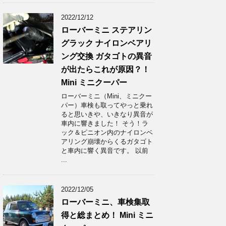
2022/12/12
ローバーミニ ステアリン
グラック ナイロンベアリ
ング交換 ガタゴトの異音
が出たらこれが原因？！
Mini ミニクーパー
ローバーミニ（Mini、ミニクー
パー）車検も取ってやっと乗れ
ると思いきや、いきなり異音が
車内に響きました！ そう！ラ
ック＆ピニオン内のナイロンベ
アリング崩壊からくるガタゴト
と車内に響く異音です。 以前
...
2022/12/05
ローバーミニ、車検集取
得と総まとめ！ Mini ミニ