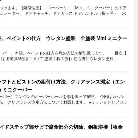
ー
つけます。【鍵修理屋】 ローバーミニ（Mini、ミニクーパー）のドア
ュレーター、 ドアキャッチ、ドアガラス ドアハンドル（取っ手） 水
、ペイントの仕方 ウレタン塗装 全塗装 Mini ミニクー
ニクーパー）本塗、ペイントの仕方を私の方法で解説致します。 目次【
する道具/溶剤について 塗装工程の流れ 初心者にウレタン塗料 ...
ャフトとピストンの組付け方法、クリアランス測定（エン
ini ミニクーパー
クーパー）エンジンのオーバーホールを順を追って解説、 今回はカムシ
法 クリアランス測定方法について解説します。 ●ミッションとブロッ
サイドステップ部サビで腐食部分の切除、鋼板溶接【板金