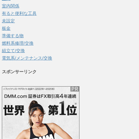
室内関係
有ると便利な工具
未設定
板金
準備する物
燃料系修理/交換
組立て/交換
電気系/メンテナンス/交換
スポンサーリンク