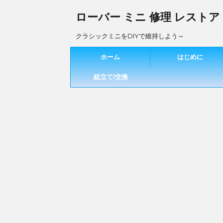
ローバー ミニ 修理 レストア
クラシックミニをDIYで維持しよう～
ホーム
はじめに
組立て/交換