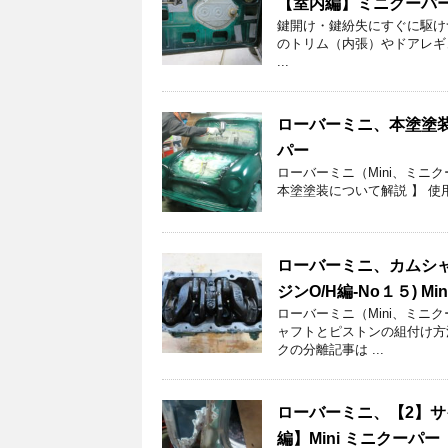
【室内編】ミニクーパ
鍵開け・鍵紛失にすぐに駆け
のトリム（内張）やドアレギ
...
ローバーミニ、本塗塗装
パー
ローバーミニ（Mini、ミ
本塗塗装について解説 】 使用
ローバーミニ、カムシ
ジンO/H編-No１５) M
ローバーミニ（Mini、ミニ
ャフトとピストンの組付け方
クの分離記事は ...
ローバーミニ、【2】
編】Mini ミニクーパー