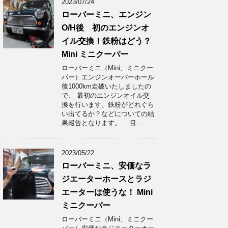
2023/07/24
ローバーミニ、エンジン
O/H後 初のエンジンオ
イル交換！鉄粉はどう？
Mini ミニクーパー
ローバーミニ（Mini、ミニクー
パー）エンジンオーバーホール
後1000km走破いたしましたの
で、 最初のエンジンオイル交
換を行います。鉄粉がどれぐら
い出てるか？などについての結
果報告となります。 目 ...
2023/05/22
ローバーミニ、安価なラ
ジエーターホースとラジ
エーターは使うな！ Mini
ミニクーパー
ローバーミニ（Mini、ミニクー