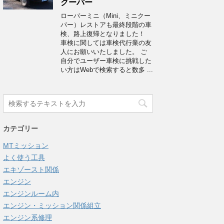
クーパー
ローバーミニ（Mini、ミニクー
パー）レストアも最終段階の車
検、路上復帰となりました！
車検に関しては車検代行業の友
人にお願いいたしました。 ご
自分でユーザー車検に挑戦した
い方はWebで検索すると数多 ...
カテゴリー
MTミッション
よく使う工具
エキゾースト関係
エンジン
エンジンルーム内
エンジン・ミッション関係組立
エンジン系修理