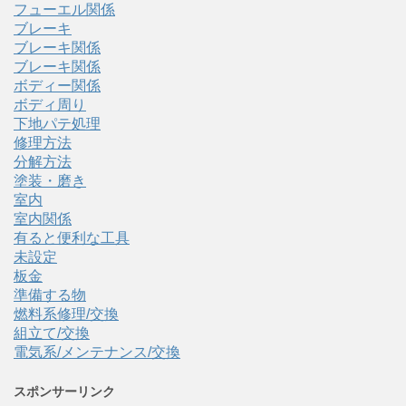
フューエル関係
ブレーキ
ブレーキ関係
ブレーキ関係
ボディー関係
ボディ周り
下地パテ処理
修理方法
分解方法
塗装・磨き
室内
室内関係
有ると便利な工具
未設定
板金
準備する物
燃料系修理/交換
組立て/交換
電気系/メンテナンス/交換
スポンサーリンク