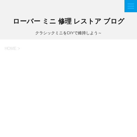
ローバー ミニ 修理 レストア ブログ
クラシックミニをDIYで維持しよう～
HOME
>