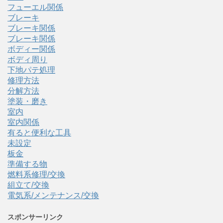
フューエル関係
ブレーキ
ブレーキ関係
ブレーキ関係
ボディー関係
ボディ周り
下地パテ処理
修理方法
分解方法
塗装・磨き
室内
室内関係
有ると便利な工具
未設定
板金
準備する物
燃料系修理/交換
組立て/交換
電気系/メンテナンス/交換
スポンサーリンク