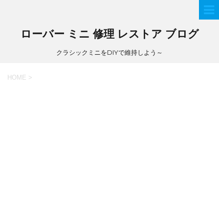
ローバー ミニ 修理 レストア ブログ
クラシックミニをDIYで維持しよう～
HOME
>