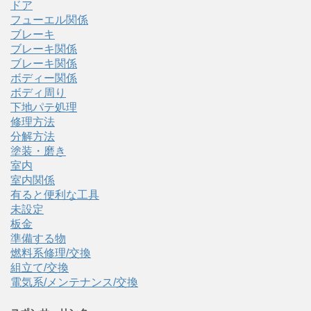
ドア
フューエル関係
ブレーキ
ブレーキ関係
ブレーキ関係
ボディー関係
ボディ周り
下地パテ処理
修理方法
分解方法
塗装・磨き
室内
室内関係
有ると便利な工具
未設定
板金
準備する物
燃料系修理/交換
組立て/交換
電気系/メンテナンス/交換