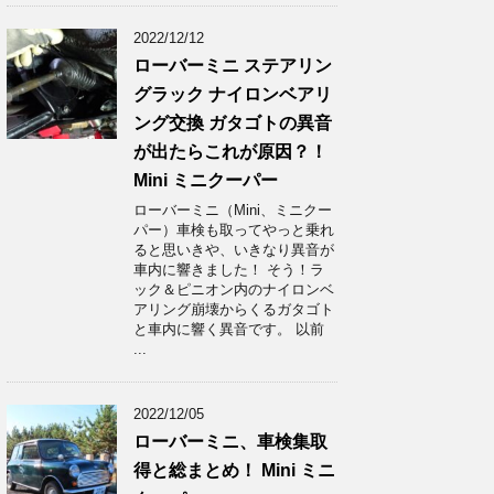
2022/12/12
ローバーミニ ステアリン
グラック ナイロンベアリ
ング交換 ガタゴトの異音
が出たらこれが原因？！
Mini ミニクーパー
ローバーミニ（Mini、ミニクー
パー）車検も取ってやっと乗れ
ると思いきや、いきなり異音が
車内に響きました！ そう！ラ
ック＆ピニオン内のナイロンベ
アリング崩壊からくるガタゴト
と車内に響く異音です。 以前
...
2022/12/05
ローバーミニ、車検集取
得と総まとめ！ Mini ミニ