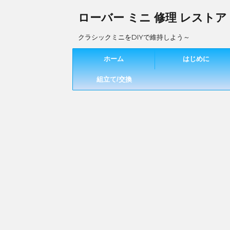
ローバー ミニ 修理 レストア
クラシックミニをDIYで維持しよう～
ホーム
はじめに
組立て/交換