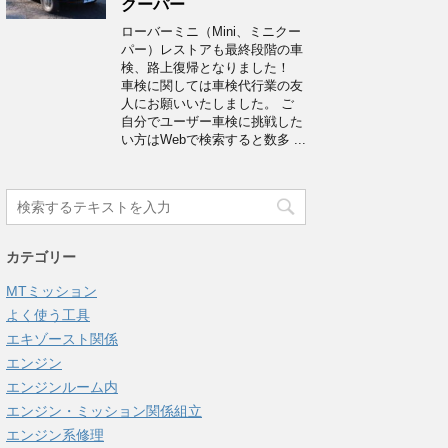
クーパー
ローバーミニ（Mini、ミニクー
パー）レストアも最終段階の車
検、路上復帰となりました！
車検に関しては車検代行業の友
人にお願いいたしました。 ご
自分でユーザー車検に挑戦した
い方はWebで検索すると数多 ...
カテゴリー
MTミッション
よく使う工具
エキゾースト関係
エンジン
エンジンルーム内
エンジン・ミッション関係組立
エンジン系修理