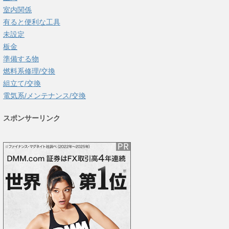
室内関係
有ると便利な工具
未設定
板金
準備する物
燃料系修理/交換
組立て/交換
電気系/メンテナンス/交換
スポンサーリンク