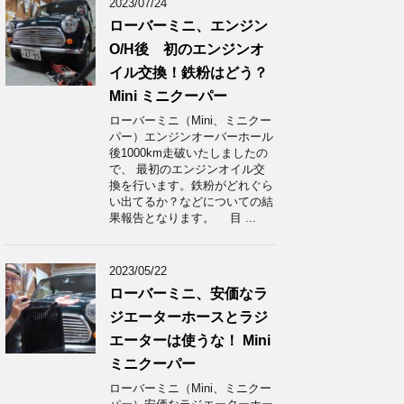
2023/07/24
ローバーミニ、エンジン
O/H後 初のエンジンオ
イル交換！鉄粉はどう？
Mini ミニクーパー
ローバーミニ（Mini、ミニクー
パー）エンジンオーバーホール
後1000km走破いたしましたの
で、 最初のエンジンオイル交
換を行います。鉄粉がどれぐら
い出てるか？などについての結
果報告となります。 目 ...
2023/05/22
ローバーミニ、安価なラ
ジエーターホースとラジ
エーターは使うな！ Mini
ミニクーパー
ローバーミニ（Mini、ミニクー