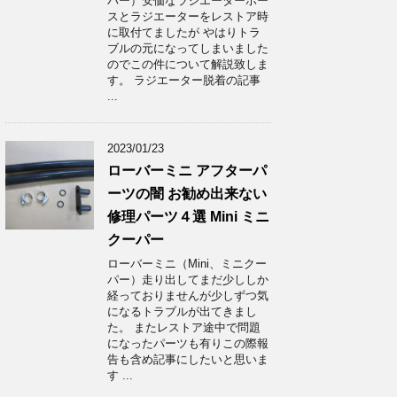
パー）安価なラジエーターホー
スとラジエーターをレストア時
に取付てましたが やはりトラ
ブルの元になってしまいました
のでこの件について解説致しま
す。 ラジエーター脱着の記事
...
2023/01/23
ローバーミニ アフターパ
ーツの闇 お勧め出来ない
修理パーツ４選 Mini ミニ
クーパー
ローバーミニ（Mini、ミニクー
パー）走り出してまだ少ししか
経っておりませんが少しずつ気
になるトラブルが出てきまし
た。 またレストア途中で問題
になったパーツも有りこの際報
告も含め記事にしたいと思いま
す ...