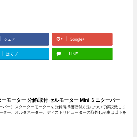
シェア
Google+
はてブ
LINE
モーター 分解/取付 セルモーター Mini ミニクーパー
ニクーパー）スターターモーターを分解清掃後取付方法について解説致しま
モーター、オルタネーター、ディストリビューターの取外し記事は以下を