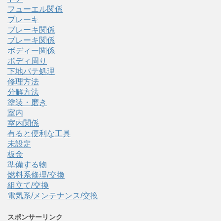
フューエル関係
ブレーキ
ブレーキ関係
ブレーキ関係
ボディー関係
ボディ周り
下地パテ処理
修理方法
分解方法
塗装・磨き
室内
室内関係
有ると便利な工具
未設定
板金
準備する物
燃料系修理/交換
組立て/交換
電気系/メンテナンス/交換
スポンサーリンク