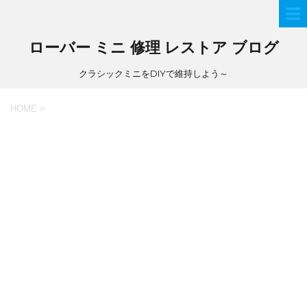
ローバー ミニ 修理 レストア ブログ
クラシックミニをDIYで維持しよう～
HOME
>