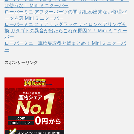
は使うな！ Mini ミニクーパー
ローバーミニ アフターパーツの闇 お勧め出来ない修理パ
ーツ４選 Mini ミニクーパー
ローバーミニ ステアリングラック ナイロンベアリング交
換 ガタゴトの異音が出たらこれが原因？！ Mini ミニクー
パー
ローバーミニ、車検集取得と総まとめ！ Mini ミニクーパ
ー
スポンサーリンク