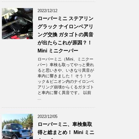
2022/12/12
ローバーミニ ステアリン
グラック ナイロンベアリ
ング交換 ガタゴトの異音
が出たらこれが原因？！
Mini ミニクーパー
ローバーミニ（Mini、ミニクー
パー）車検も取ってやっと乗れ
ると思いきや、いきなり異音が
車内に響きました！ そう！ラ
ック＆ピニオン内のナイロンベ
アリング崩壊からくるガタゴト
と車内に響く異音です。 以前
...
2022/12/05
ローバーミニ、車検集取
得と総まとめ！ Mini ミニ