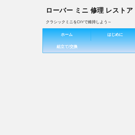
ローバー ミニ 修理 レストア
クラシックミニをDIYで維持しよう～
ホーム
はじめに
組立て/交換