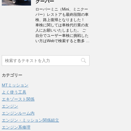
クーパー
ローバーミニ（Mini、ミニクー
パー）レストアも最終段階の車
検、路上復帰となりました！
車検に関しては車検代行業の友
人にお願いいたしました。 ご
自分でユーザー車検に挑戦した
い方はWebで検索すると数多 ...
カテゴリー
MTミッション
よく使う工具
エキゾースト関係
エンジン
エンジンルーム内
エンジン・ミッション関係組立
エンジン系修理