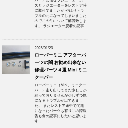
パー）安価なラジエーターホー
スとラジエーターをレストア時
に取付てましたが やはりトラ
ブルの元になってしまいました
のでこの件について解説致しま
す。 ラジエーター脱着の記事
...
2023/01/23
ローバーミニ アフターパ
ーツの闇 お勧め出来ない
修理パーツ４選 Mini ミニ
クーパー
ローバーミニ（Mini、ミニクー
パー）走り出してまだ少ししか
経っておりませんが少しずつ気
になるトラブルが出てきまし
た。 またレストア途中で問題
になったパーツも有りこの際報
告も含め記事にしたいと思いま
す ...