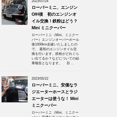
2023/07/24
ローバーミニ、エンジン
O/H後 初のエンジンオ
イル交換！鉄粉はどう？
Mini ミニクーパー
ローバーミニ（Mini、ミニクー
パー）エンジンオーバーホール
後1000km走破いたしましたの
で、 最初のエンジンオイル交
換を行います。鉄粉がどれぐら
い出てるか？などについての結
果報告となります。 目 ...
2023/05/22
ローバーミニ、安価なラ
ジエーターホースとラジ
エーターは使うな！ Mini
ミニクーパー
ローバーミニ（Mini、ミニクー