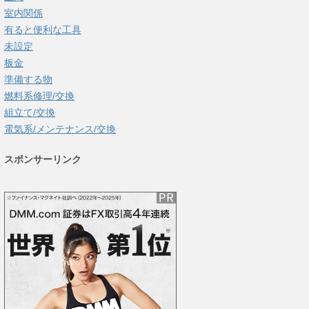
室内関係
有ると便利な工具
未設定
板金
準備する物
燃料系修理/交換
組立て/交換
電気系/メンテナンス/交換
スポンサーリンク