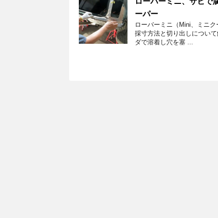
ローバーミニ、サビで腐
ーパー
ローバーミニ（Mini、ミニ
採寸方法と切り出しについて
ダで溶着し穴を塞 ...