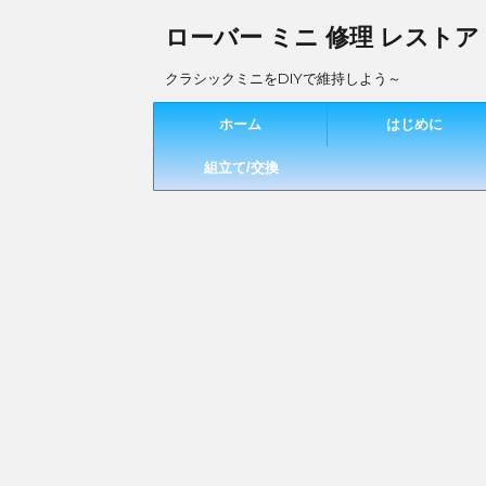
ローバー ミニ 修理 レストア
クラシックミニをDIYで維持しよう～
ホーム
はじめに
組立て/交換