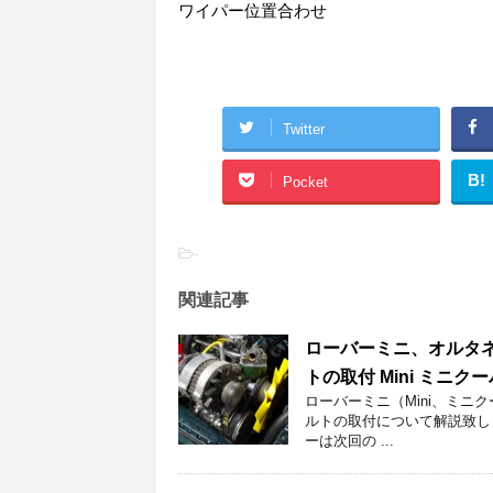
ワイパー位置合わせ
Twitter
B!
Pocket
-
関連記事
ローバーミニ、オルタネ
トの取付 Mini ミニク
ローバーミニ（Mini、ミニ
ルトの取付について解説致し
ーは次回の ...