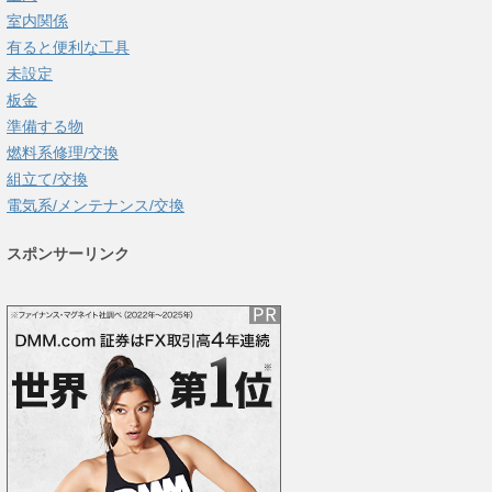
室内関係
有ると便利な工具
未設定
板金
準備する物
燃料系修理/交換
組立て/交換
電気系/メンテナンス/交換
スポンサーリンク