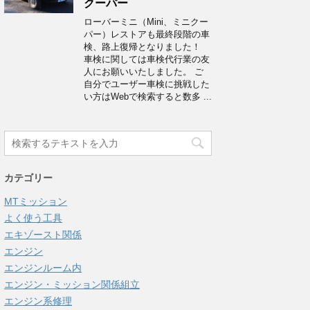
クーパー
ローバーミニ（Mini、ミニクー
パー）レストアも最終段階の車
検、路上復帰となりました！
車検に関しては車検代行業の友
人にお願いいたしました。 ご
自分でユーザー車検に挑戦した
い方はWebで検索すると数多 ...
カテゴリー
MTミッション
よく使う工具
エキゾースト関係
エンジン
エンジンルーム内
エンジン・ミッション関係組立
エンジン系修理