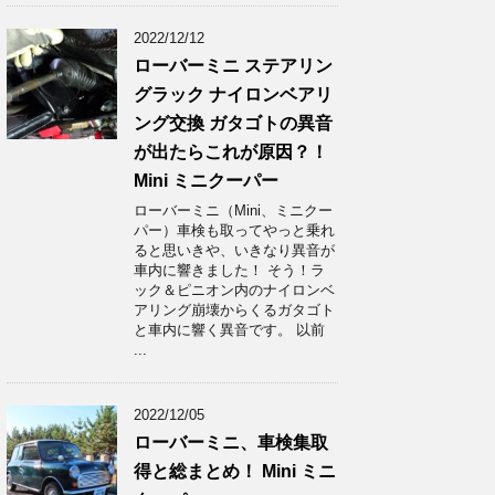
2022/12/12
ローバーミニ ステアリン
グラック ナイロンベアリ
ング交換 ガタゴトの異音
が出たらこれが原因？！
Mini ミニクーパー
ローバーミニ（Mini、ミニクー
パー）車検も取ってやっと乗れ
ると思いきや、いきなり異音が
車内に響きました！ そう！ラ
ック＆ピニオン内のナイロンベ
アリング崩壊からくるガタゴト
と車内に響く異音です。 以前
...
2022/12/05
ローバーミニ、車検集取
得と総まとめ！ Mini ミニ