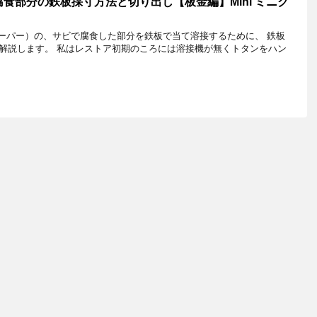
食部分の鉄板採寸方法と切り出し【板金編】Mini ミニク
クーパー）の、サビで腐食した部分を鉄板で当て溶接するために、 鉄板
解説します。 私はレストア初期のころには溶接機が無くトタンをハン