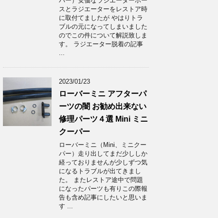
パー）安価なラジエーターホー
スとラジエーターをレストア時
に取付てましたが やはりトラ
ブルの元になってしまいました
のでこの件について解説致しま
す。 ラジエーター脱着の記事
...
2023/01/23
ローバーミニ アフターパ
ーツの闇 お勧め出来ない
修理パーツ４選 Mini ミニ
クーパー
ローバーミニ（Mini、ミニクー
パー）走り出してまだ少ししか
経っておりませんが少しずつ気
になるトラブルが出てきまし
た。 またレストア途中で問題
になったパーツも有りこの際報
告も含め記事にしたいと思いま
す ...