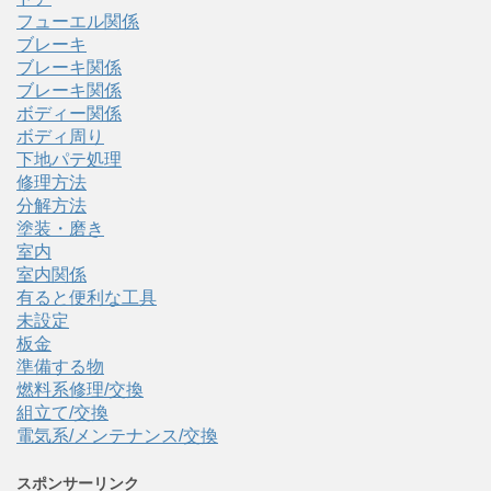
フューエル関係
ブレーキ
ブレーキ関係
ブレーキ関係
ボディー関係
ボディ周り
下地パテ処理
修理方法
分解方法
塗装・磨き
室内
室内関係
有ると便利な工具
未設定
板金
準備する物
燃料系修理/交換
組立て/交換
電気系/メンテナンス/交換
スポンサーリンク