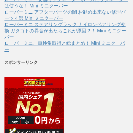
は使うな！ Mini ミニクーパー
ローバーミニ アフターパーツの闇 お勧め出来ない修理パ
ーツ４選 Mini ミニクーパー
ローバーミニ ステアリングラック ナイロンベアリング交
換 ガタゴトの異音が出たらこれが原因？！ Mini ミニクー
パー
ローバーミニ、車検集取得と総まとめ！ Mini ミニクーパ
ー
スポンサーリンク