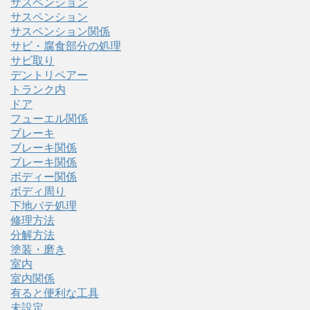
サスペンション
サスペンション
サスペンション関係
サビ・腐食部分の処理
サビ取り
デントリペアー
トランク内
ドア
フューエル関係
ブレーキ
ブレーキ関係
ブレーキ関係
ボディー関係
ボディ周り
下地パテ処理
修理方法
分解方法
塗装・磨き
室内
室内関係
有ると便利な工具
未設定