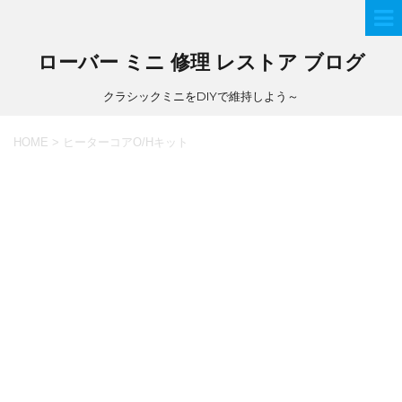
ローバー ミニ 修理 レストア ブログ
クラシックミニをDIYで維持しよう～
HOME
>
ヒーターコアO/Hキット