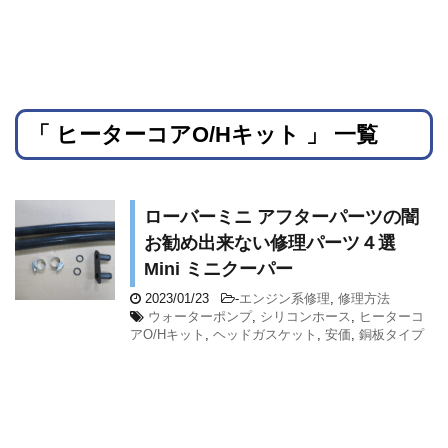
「 ヒーターコアO/Hキット 」 一覧
ローバーミニ アフターパーツの闇
お勧め出来ない修理パーツ４選
Mini ミニクーパー
2023/01/23
-
エンジン系修理
,
修理方法
ウォーターポンプ
,
シリコンホース
,
ヒーターコ
アO/Hキット
,
ヘッドガスケット
,
安価
,
銅板タイプ