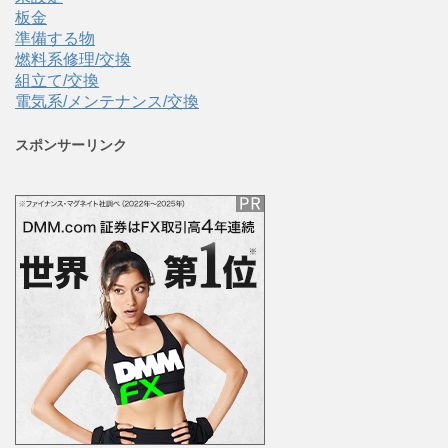
板金
準備する物
燃料系修理/交換
組立て/交換
電気系/メンテナンス/交換
スポンサーリンク