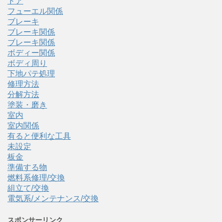
ドア
フューエル関係
ブレーキ
ブレーキ関係
ブレーキ関係
ボディー関係
ボディ周り
下地パテ処理
修理方法
分解方法
塗装・磨き
室内
室内関係
有ると便利な工具
未設定
板金
準備する物
燃料系修理/交換
組立て/交換
電気系/メンテナンス/交換
スポンサーリンク