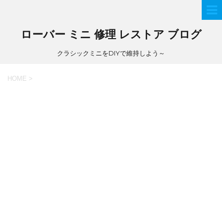
ローバー ミニ 修理 レストア ブログ
クラシックミニをDIYで維持しよう～
HOME
>