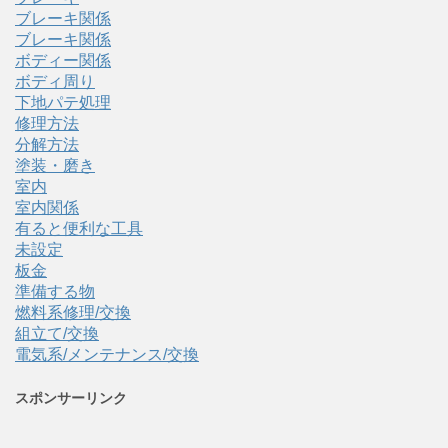
ブレーキ関係
ブレーキ関係
ボディー関係
ボディ周り
下地パテ処理
修理方法
分解方法
塗装・磨き
室内
室内関係
有ると便利な工具
未設定
板金
準備する物
燃料系修理/交換
組立て/交換
電気系/メンテナンス/交換
スポンサーリンク