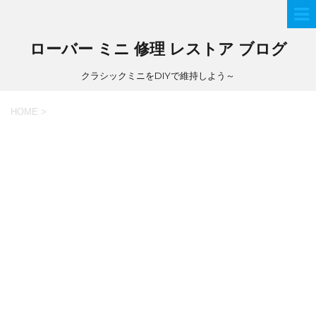
ローバー ミニ 修理 レストア ブログ
クラシックミニをDIYで維持しよう～
HOME
>