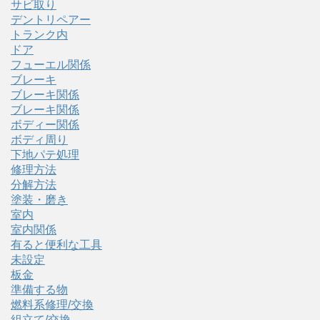
サビ取り
デントリペアー
トランク内
ドア
フューエル関係
ブレーキ
ブレーキ関係
ブレーキ関係
ボディー関係
ボディ周り
下地パテ処理
修理方法
分解方法
塗装・磨き
室内
室内関係
有ると便利な工具
未設定
板金
準備する物
燃料系修理/交換
組立て/交換