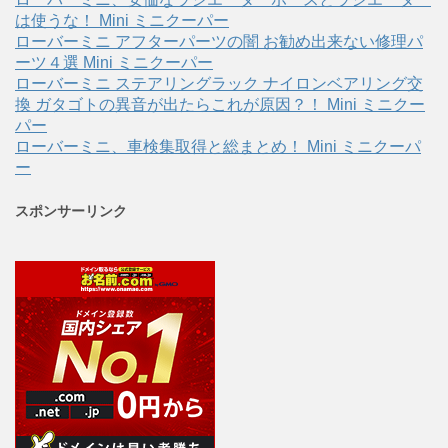
は使うな！ Mini ミニクーパー
ローバーミニ アフターパーツの闇 お勧め出来ない修理パ
ーツ４選 Mini ミニクーパー
ローバーミニ ステアリングラック ナイロンベアリング交
換 ガタゴトの異音が出たらこれが原因？！ Mini ミニクー
パー
ローバーミニ、車検集取得と総まとめ！ Mini ミニクーパ
ー
スポンサーリンク