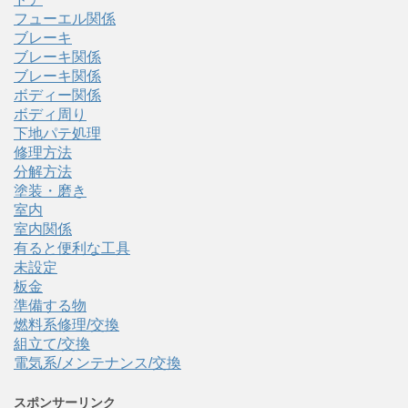
フューエル関係
ブレーキ
ブレーキ関係
ブレーキ関係
ボディー関係
ボディ周り
下地パテ処理
修理方法
分解方法
塗装・磨き
室内
室内関係
有ると便利な工具
未設定
板金
準備する物
燃料系修理/交換
組立て/交換
電気系/メンテナンス/交換
スポンサーリンク