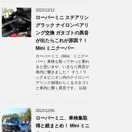
2022/12/12
ローバーミニ ステアリン
グラック ナイロンベアリ
ング交換 ガタゴトの異音
が出たらこれが原因？！
Mini ミニクーパー
ローバーミニ（Mini、ミニクー
パー）車検も取ってやっと乗れ
ると思いきや、いきなり異音が
車内に響きました！ そう！ラ
ック＆ピニオン内のナイロンベ
アリング崩壊からくるガタゴト
と車内に響く異音です。 以前
...
2022/12/05
ローバーミニ、車検集取
得と総まとめ！ Mini ミニ