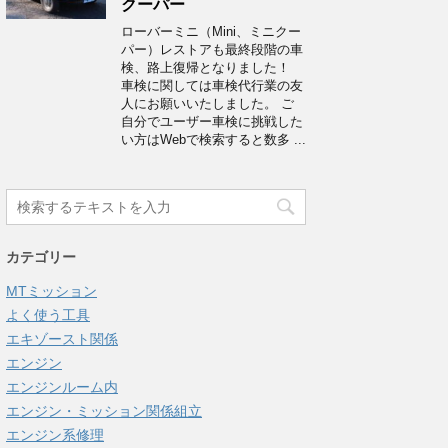
クーパー
ローバーミニ（Mini、ミニクー
パー）レストアも最終段階の車
検、路上復帰となりました！
車検に関しては車検代行業の友
人にお願いいたしました。 ご
自分でユーザー車検に挑戦した
い方はWebで検索すると数多 ...
カテゴリー
MTミッション
よく使う工具
エキゾースト関係
エンジン
エンジンルーム内
エンジン・ミッション関係組立
エンジン系修理