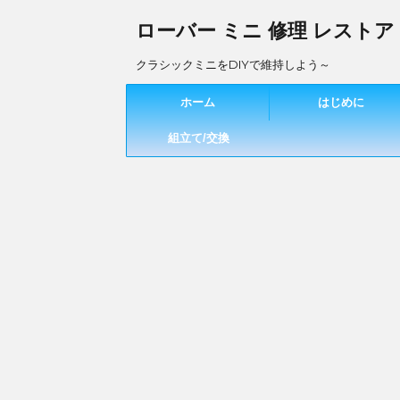
ローバー ミニ 修理 レストア
クラシックミニをDIYで維持しよう～
ホーム
はじめに
組立て/交換