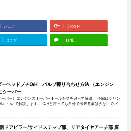
シェア
Google+
はてブ
LINE
ーヘッドプチO/H バルブ擦り合わせ方法 （エンジン
 ミニクーパー
ニクーパー）エンジンのオーバーホールを順を追って解説、 今回はシリン
ルについて解説します。 O/Hと言っても自分で出来る事は少な目でバ
側ドアピラー/サイドステップ部、リアタイヤアーチ部 腐