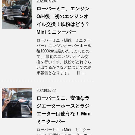
2023/07/24
ローバーミニ、エンジン
O/H後 初のエンジンオ
イル交換！鉄粉はどう？
Mini ミニクーパー
ローバーミニ（Mini、ミニクー
パー）エンジンオーバーホール
後1000km走破いたしましたの
で、 最初のエンジンオイル交
換を行います。鉄粉がどれぐら
い出てるか？などについての結
果報告となります。 目 ...
2023/05/22
ローバーミニ、安価なラ
ジエーターホースとラジ
エーターは使うな！ Mini
ミニクーパー
ローバーミニ（Mini、ミニクー