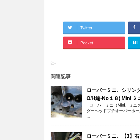
Twitter
B!
Pocket
-
関連記事
ローバーミニ、シリンダ
O/H編-No１８) Mini
ローバーミニ（Mini、ミ
ダーヘッドプチオーバーホー
...
ローバーミニ、【3】右