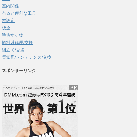
室内関係
有ると便利な工具
未設定
板金
準備する物
燃料系修理/交換
組立て/交換
電気系/メンテナンス/交換
スポンサーリンク