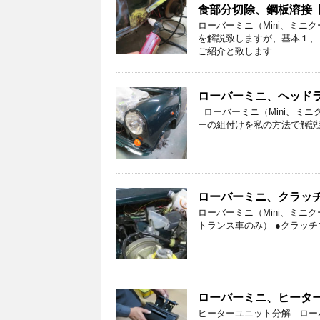
食部分切除、鋼板溶接【
ローバーミニ（Mini、ミ
を解説致しますが、基本１、
ご紹介と致します ...
ローバーミニ、ヘッドライ
ローバーミニ（Mini、ミニ
ーの組付けを私の方法で解説致
ローバーミニ、クラッチレ
ローバーミニ（Mini、ミニ
トランス車のみ） ●クラッチマ
...
ローバーミニ、ヒーターユ
ヒーターユニット分解 ロー