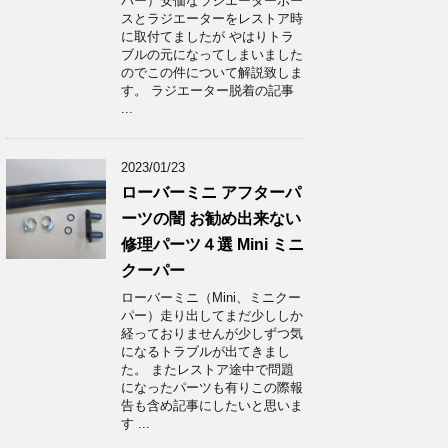
パー）安価なラジエーターホー
スとラジエーターをレストア時
に取付てましたが やはりトラ
ブルの元になってしまいました
のでこの件について解説致しま
す。 ラジエーター脱着の記事
...
2023/01/23
ローバーミニ アフターパ
ーツの闇 お勧め出来ない
修理パーツ４選 Mini ミニ
クーパー
ローバーミニ（Mini、ミニクー
パー）走り出してまだ少ししか
経っておりませんが少しずつ気
になるトラブルが出てきまし
た。 またレストア途中で問題
になったパーツも有りこの際報
告も含め記事にしたいと思いま
す ...