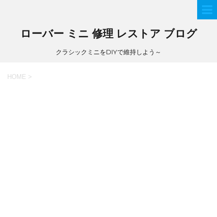
ローバー ミニ 修理 レストア ブログ
クラシックミニをDIYで維持しよう～
HOME
>