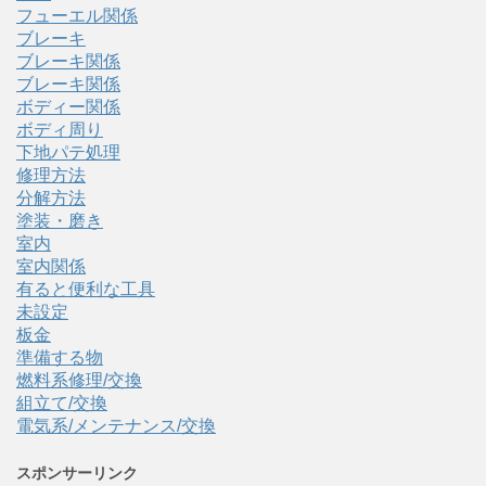
フューエル関係
ブレーキ
ブレーキ関係
ブレーキ関係
ボディー関係
ボディ周り
下地パテ処理
修理方法
分解方法
塗装・磨き
室内
室内関係
有ると便利な工具
未設定
板金
準備する物
燃料系修理/交換
組立て/交換
電気系/メンテナンス/交換
スポンサーリンク