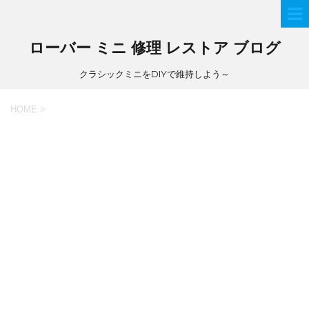
ローバー ミニ 修理 レストア ブログ
クラシックミニをDIYで維持しよう～
HOME
>