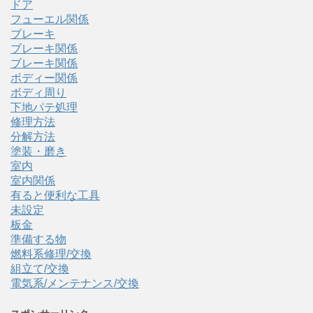
ドア
フューエル関係
ブレーキ
ブレーキ関係
ブレーキ関係
ボディー関係
ボディ周り
下地パテ処理
修理方法
分解方法
塗装・磨き
室内
室内関係
有ると便利な工具
未設定
板金
準備する物
燃料系修理/交換
組立て/交換
電気系/メンテナンス/交換